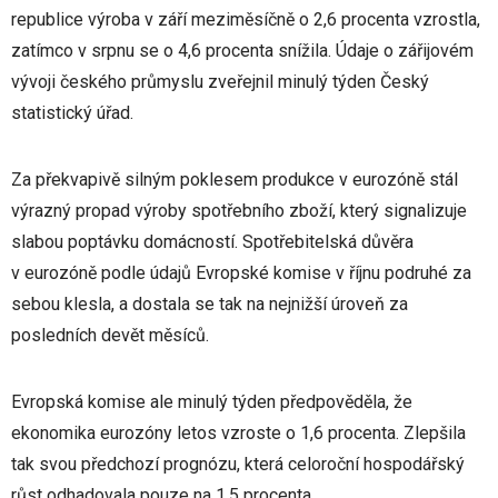
republice výroba v září meziměsíčně o 2,6 procenta vzrostla,
zatímco v srpnu se o 4,6 procenta snížila. Údaje o zářijovém
vývoji českého průmyslu zveřejnil minulý týden Český
statistický úřad.
Za překvapivě silným poklesem produkce v eurozóně stál
výrazný propad výroby spotřebního zboží, který signalizuje
slabou poptávku domácností. Spotřebitelská důvěra
v eurozóně podle údajů Evropské komise v říjnu podruhé za
sebou klesla, a dostala se tak na nejnižší úroveň za
posledních devět měsíců.
Evropská komise ale minulý týden předpověděla, že
ekonomika eurozóny letos vzroste o 1,6 procenta. Zlepšila
tak svou předchozí prognózu, která celoroční hospodářský
růst odhadovala pouze na 1,5 procenta.