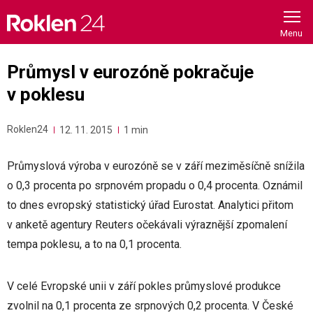
Skip
to
content
Průmysl v eurozóně pokračuje
v poklesu
Roklen24
12. 11. 2015
1 min
Průmyslová výroba v eurozóně se v září meziměsíčně snížila
o 0,3 procenta po srpnovém propadu o 0,4 procenta. Oznámil
to dnes evropský statistický úřad Eurostat. Analytici přitom
v anketě agentury Reuters očekávali výraznější zpomalení
tempa poklesu, a to na 0,1 procenta.
V celé Evropské unii v září pokles průmyslové produkce
zvolnil na 0,1 procenta ze srpnových 0,2 procenta. V České