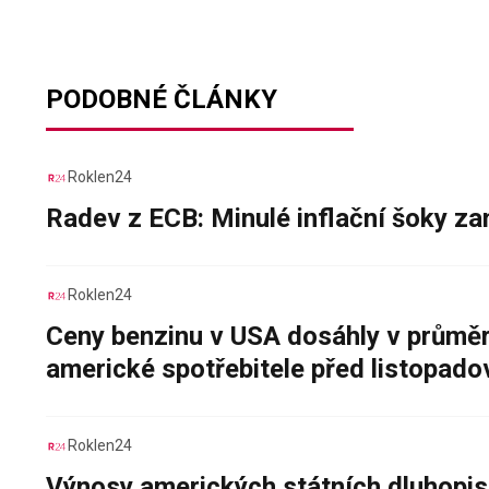
PODOBNÉ ČLÁNKY
Roklen24
Radev z ECB: Minulé inflační šoky za
Roklen24
Ceny benzinu v USA dosáhly v průměru
americké spotřebitele před listopad
Roklen24
Výnosy amerických státních dluhopis