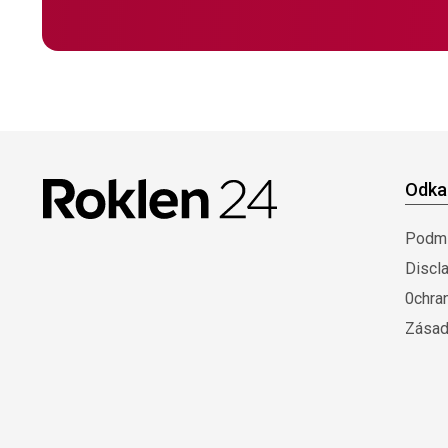
Odka
Podmí
Discl
0chra
Zásad