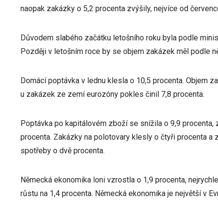
naopak zakázky o 5,2 procenta zvýšily, nejvíce od červen
Důvodem slabého začátku letošního roku byla podle minist
Později v letošním roce by se objem zakázek měl podle něj
Domácí poptávka v lednu klesla o 10,5 procenta. Objem zah
u zakázek ze zemí eurozóny pokles činil 7,8 procenta.
Poptávka po kapitálovém zboží se snížila o 9,9 procenta, 
procenta. Zakázky na polotovary klesly o čtyři procenta a
spotřeby o dvě procenta.
Německá ekonomika loni vzrostla o 1,9 procenta, nejrychlej
růstu na 1,4 procenta. Německá ekonomika je největší v Evr