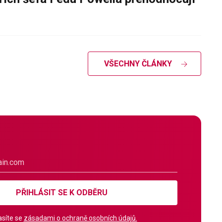
VŠECHNY ČLÁNKY
PŘIHLÁSIT SE K ODBĚRU
síte se
zásadami o ochraně osobních údajů.