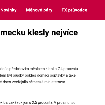
Novinky
Měnové páry
FX průvodce
mecku klesly nejvíce
ní s předchozím měsícem klesl o 7,4 procenta,
odem byl prudký pokles domácí poptávky a také
eré dnes zveřejnilo německé ministerstvo
kles zakázek jen o 2,5 procenta. V prosinci se