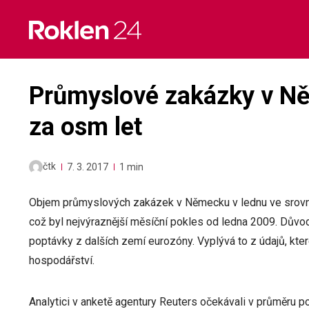
Skip
to
content
Průmyslové zakázky v Ně
za osm let
čtk
7. 3. 2017
1 min
Objem průmyslových zakázek v Německu v lednu ve srovná
což byl nejvýraznější měsíční pokles od ledna 2009. Dův
poptávky z dalších zemí eurozóny. Vyplývá to z údajů, kt
hospodářství.
Analytici v anketě agentury Reuters očekávali v průměru po