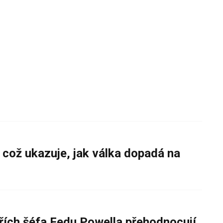
 což ukazuje, jak válka dopadá na
řích šéfa Fedu Powella přehodnocují