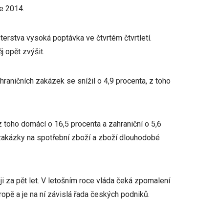
ce 2014.
erstva vysoká poptávka ve čtvrtém čtvrtletí.
 opět zvýšit.
raničních zakázek se snížil o 4,9 procenta, z toho
z toho domácí o 16,5 procenta a zahraniční o 5,6
 zakázky na spotřební zboží a zboží dlouhodobé
i za pět let. V letošním roce vláda čeká zpomalení
opě a je na ní závislá řada českých podniků.