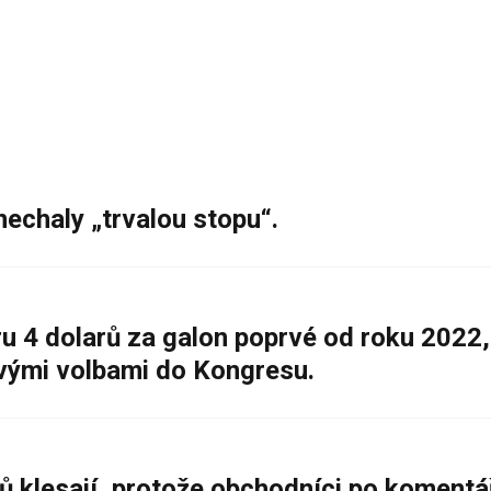
nechaly „trvalou stopu“.
 4 dolarů za galon poprvé od roku 2022,
ovými volbami do Kongresu.
ů klesají, protože obchodníci po komentá