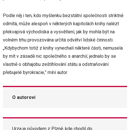
Podle něj i ten, kdo myšlenku bezstátní společnosti striktně
odmítá, může alespoň v některých kapitolách knihy nalézt
překvapivá východiska a vysvětlení, jak by mohla být na
volném trhu provozována určitá odvětví lidské činnosti.
„Kdybychom totiž z knihy vynechali některé části, nemusela
by mít v zásadě nic společného s anarchií; jednalo by se
vlastně o obhajobu zeštíhlování státu a odstraňování
přebujelé byrokracie,” míní autor.
O autorovi
Urza je původem z Plzně, kde chodil do