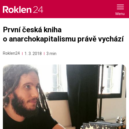
Skip
to
content
První česká kniha
o anarchokapitalismu právě vychází
Roklen24
1. 3. 2018
3 min