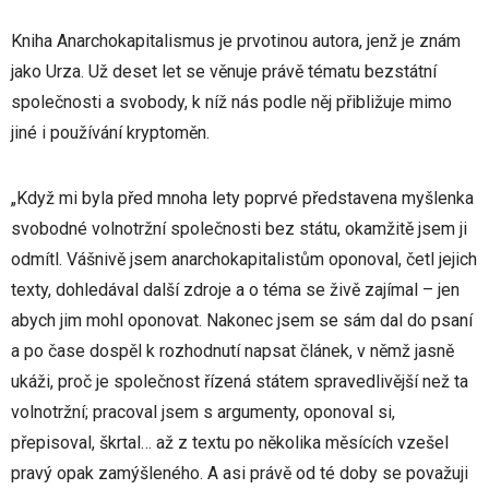
Kniha Anarchokapitalismus je prvotinou autora, jenž je znám
jako Urza. Už deset let se věnuje právě tématu bezstátní
společnosti a svobody, k níž nás podle něj přibližuje mimo
jiné i používání kryptoměn.
„Když mi byla před mnoha lety poprvé představena myšlenka
svobodné volnotržní společnosti bez státu, okamžitě jsem ji
odmítl. Vášnivě jsem anarchokapitalistům oponoval, četl jejich
texty, dohledával další zdroje a o téma se živě zajímal – jen
abych jim mohl oponovat. Nakonec jsem se sám dal do psaní
a po čase dospěl k rozhodnutí napsat článek, v němž jasně
ukáži, proč je společnost řízená státem spravedlivější než ta
volnotržní; pracoval jsem s argumenty, oponoval si,
přepisoval, škrtal… až z textu po několika měsících vzešel
pravý opak zamýšleného. A asi právě od té doby se považuji