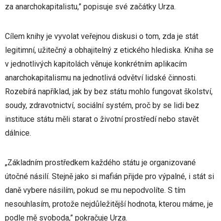
za anarchokapitalistu,” popisuje své začátky Urza.
Cílem knihy je vyvolat veřejnou diskusi o tom, zda je stát
legitimní, užitečný a obhajitelný z etického hlediska. Kniha se
v jednotlivých kapitolách věnuje konkrétním aplikacím
anarchokapitalismu na jednotlivá odvětví lidské činnosti.
Rozebírá například, jak by bez státu mohlo fungovat školství,
soudy, zdravotnictví, sociální systém, proč by se lidi bez
instituce státu měli starat o životní prostředí nebo stavět
dálnice.
„Základním prostředkem každého státu je organizované
útočné násilí. Stejně jako si mafián přijde pro výpalné, i stát si
daně vybere násilím, pokud se mu nepodvolíte. S tím
nesouhlasím, protože nejdůležitější hodnota, kterou máme, je
podle mě svoboda,” pokračuje Urza.