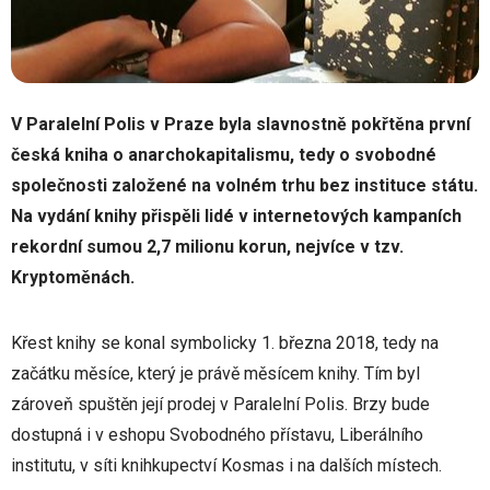
V Paralelní Polis v Praze byla slavnostně pokřtěna první
česká kniha o anarchokapitalismu, tedy o svobodné
společnosti založené na volném trhu bez instituce státu.
Na vydání knihy přispěli lidé v internetových kampaních
rekordní sumou 2,7 milionu korun, nejvíce v tzv.
Kryptoměnách.
Křest knihy se konal symbolicky 1. března 2018, tedy na
začátku měsíce, který je právě měsícem knihy. Tím byl
zároveň spuštěn její prodej v Paralelní Polis. Brzy bude
dostupná i v eshopu Svobodného přístavu, Liberálního
institutu, v síti knihkupectví Kosmas i na dalších místech.