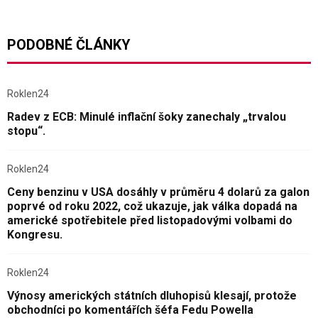
PODOBNÉ ČLÁNKY
Roklen24
Radev z ECB: Minulé inflační šoky zanechaly „trvalou
stopu“.
Roklen24
Ceny benzinu v USA dosáhly v průměru 4 dolarů za galon
poprvé od roku 2022, což ukazuje, jak válka dopadá na
americké spotřebitele před listopadovými volbami do
Kongresu.
Roklen24
Výnosy amerických státních dluhopisů klesají, protože
obchodníci po komentářích šéfa Fedu Powella