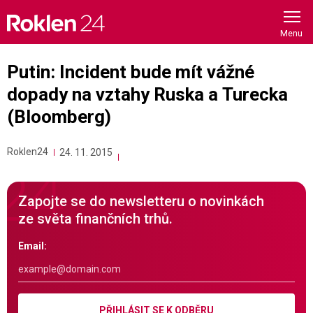
Skip
to
content
Putin: Incident bude mít vážné
dopady na vztahy Ruska a Turecka
(Bloomberg)
Roklen24
24. 11. 2015
Zapojte se do newsletteru o novinkách
ze světa finančních trhů.
Email:
PŘIHLÁSIT SE K ODBĚRU