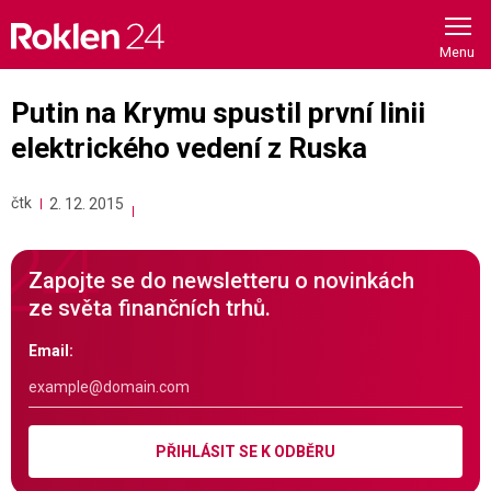
Skip
to
content
Putin na Krymu spustil první linii
elektrického vedení z Ruska
čtk
2. 12. 2015
Zapojte se do newsletteru o novinkách
ze světa finančních trhů.
Email:
PŘIHLÁSIT SE K ODBĚRU