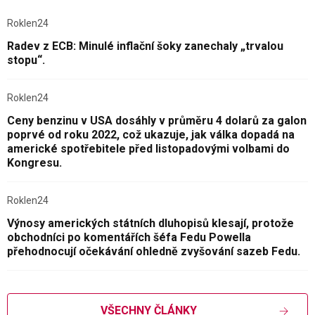
Roklen24
Radev z ECB: Minulé inflační šoky zanechaly „trvalou
stopu“.
Roklen24
Ceny benzinu v USA dosáhly v průměru 4 dolarů za galon
poprvé od roku 2022, což ukazuje, jak válka dopadá na
americké spotřebitele před listopadovými volbami do
Kongresu.
Roklen24
Výnosy amerických státních dluhopisů klesají, protože
obchodníci po komentářích šéfa Fedu Powella
přehodnocují očekávání ohledně zvyšování sazeb Fedu.
VŠECHNY ČLÁNKY