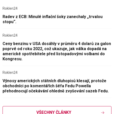
Roklen24
Radev z ECB: Minulé inflační šoky zanechaly „trvalou
stopu“.
Roklen24
Ceny benzinu v USA dosáhly v průměru 4 dolarů za galon
poprvé od roku 2022, což ukazuje, jak válka dopadá na
americké spotřebitele před listopadovými volbami do
Kongresu.
Roklen24
Výnosy amerických státních dluhopisů klesají, protože
obchodníci po komentářích šéfa Fedu Powella
přehodnocují očekávání ohledně zvyšování sazeb Fedu.
VŠECHNY ČLÁNKY