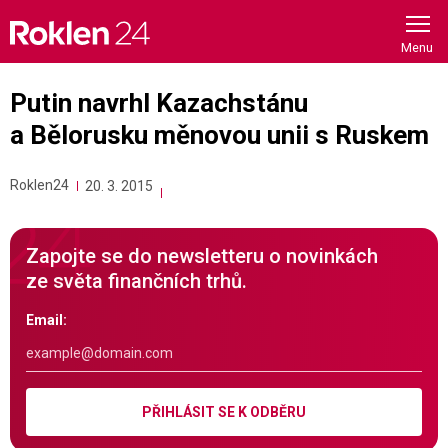
Skip
to
content
Putin navrhl Kazachstánu
a Bělorusku měnovou unii s Ruskem
Roklen24
20. 3. 2015
Zapojte se do newsletteru o novinkách
ze světa finančních trhů.
Email:
PŘIHLÁSIT SE K ODBĚRU