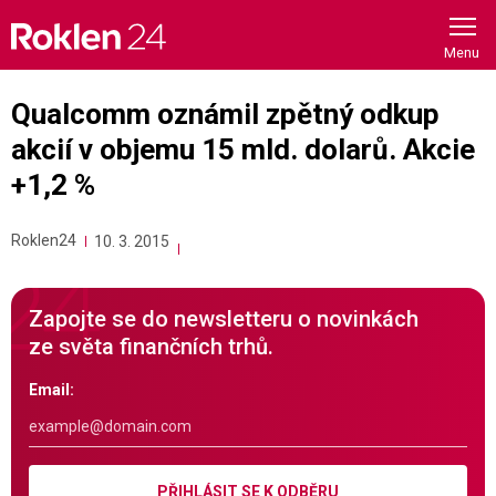
Skip
to
content
Qualcomm oznámil zpětný odkup
akcií v objemu 15 mld. dolarů. Akcie
+1,2 %
Roklen24
10. 3. 2015
Zapojte se do newsletteru o novinkách
ze světa finančních trhů.
Email:
PŘIHLÁSIT SE K ODBĚRU