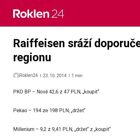
Skip
to
content
Raiffeisen sráží doporuč
regionu
Roklen24
23. 10. 2014
1 min
PKO BP – Nově 42,6 z 47 PLN, „koupit“
Pekao – 194 ze 198 PLN, „držet“
Millenium – 9,2 z 9,41 PLN, „držet“ z „koupit“