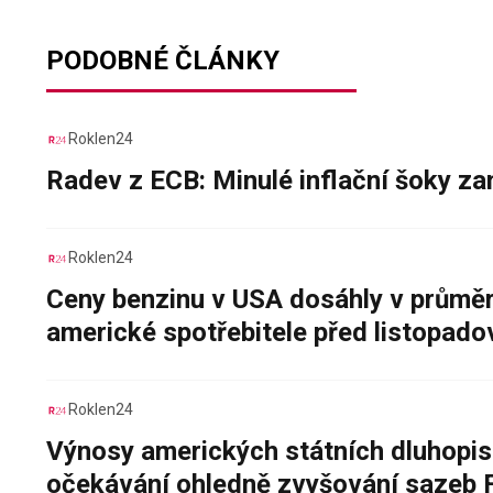
PODOBNÉ ČLÁNKY
Roklen24
Radev z ECB: Minulé inflační šoky za
Roklen24
Ceny benzinu v USA dosáhly v průměru
americké spotřebitele před listopad
Roklen24
Výnosy amerických státních dluhopis
očekávání ohledně zvyšování sazeb 