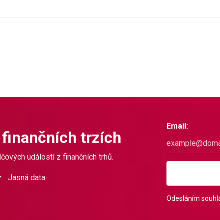
Email:
 finančních trzích
čových událostí z finančních trhů.
Jasná data
Odesláním souhla