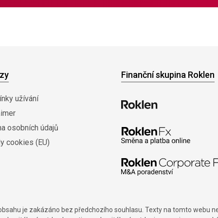
zy
Finanční skupina Roklen
nky užívání
aimer
na osobních údajů
y cookies (EU)
í obsahu je zakázáno bez předchozího souhlasu. Texty na tomto webu nes