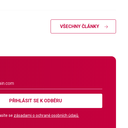
VŠECHNY ČLÁNKY
PŘIHLÁSIT SE K ODBĚRU
síte se
zásadami o ochraně osobních údajů.