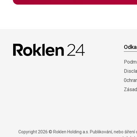
Odka
Podmí
Discl
0chra
Zásad
Copyright 2026 © Roklen Holding a.s. Publikování, nebo šířen