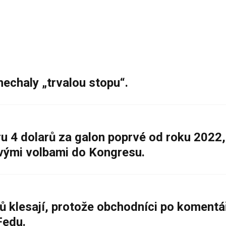
nechaly „trvalou stopu“.
 4 dolarů za galon poprvé od roku 2022,
ovými volbami do Kongresu.
ů klesají, protože obchodníci po komentá
Fedu.