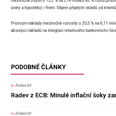
meziročně zvýšil o 13,2 % na 214 miliard Kč. K růstu přit
úvěry a hypotéky) i firem. Objem přijatých vkladů od klient
Provozní náklady meziročně vzrostly o 20,5 % na 6,11 mili
absorpcí nákladů na integraci retailového bankovnictví čes
PODOBNÉ ČLÁNKY
Roklen24
Radev z ECB: Minulé inflační šoky za
Roklen24