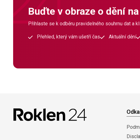
Buďte v obraze o dění na
Přihlaste se k odběru pravidelného souhrnu dat a klí
Přehled, který vám ušetří čas
Aktuální dění
Odka
Podmí
Discl