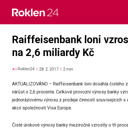
Skip
to
content
Raiffeisenbank loni vzrost
na 2,6 miliardy Kč
Roklen24
28. 2. 2017
2 min
AKTUALIZOVÁNO – Raiffeisenbank loni dosáhla čistého zis
nárůst o 2,6 procenta. Celkové provozní výnosy banky vzr
jednorázovému výnosu z prodeje činností souvisejících s ak
akcií společnosti Visa Europe.
Čisté úrokové výnosy banky meziročně vzrostly o tři procen