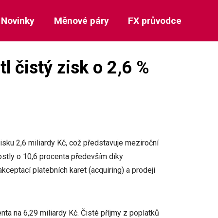
Novinky
Měnové páry
FX průvodce
l čistý zisk o 2,6 %
ku 2,6 miliardy Kč, což představuje meziroční
ostly o 10,6 procenta především díky
ceptací platebních karet (acquiring) a prodeji
ta na 6,29 miliardy Kč. Čisté příjmy z poplatků