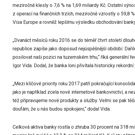
meziročně klesly o 7,6 % na 1,69 miliardy Kč. Ostatní výn
z operací na finančních trzích, meziročně vzrostly o 59,8 % 
Visa Europe a rovněž lepšímu výsledku obchodování banky 
„Dvanáct měsíců roku 2016 se do téměř čtvrt století dlouh
republice zapíše jako doposud nejúspěšnější období. Dařil
posilovat naši pozici na tuzemském trhu,“ říká generální 
Igor Vida. Dodal, že banka loni přivítala historicky rekordní
„Mezi klíčové priority roku 2017 patří pokračující konsoli
jako je například zcela nové internetové bankovnictví, a n
též připravujeme nové produkty a služby. Velmi se pak t
doufám, že u nás budou spokojeni,“ dodal Vida.
Celková aktiva banky rostla o zhruba 30 procent na 318 m