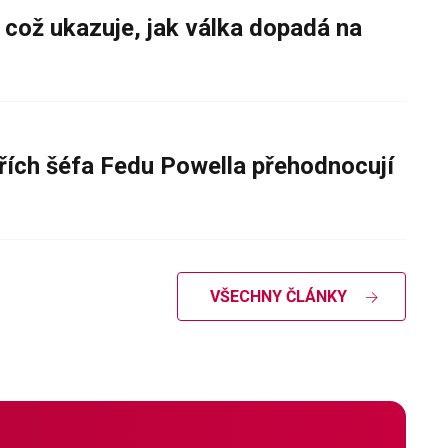
 což ukazuje, jak válka dopadá na
řích šéfa Fedu Powella přehodnocují
VŠECHNY ČLÁNKY