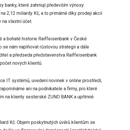
osy banky, které zahrnují především výnosy
na 2,12 miliardy Kč, a to primárně díky prodeji akcií
na vlastní účet.
é a bohaté historie Raiffeisenbank v České
o se nám naplňovat růstovou strategii a dále
ředitel a předseda představenstva Raiffeisenbank
 počet nových klientů.
dace IT systémů, uvedení novinek v online prostředí,
ezapomínáme ani na podnikatele a firmy, pro které
ěším na klienty sesterské ZUNO BANK a upřímně
iliard Kč. Objem poskytnutých úvěrů klientům se