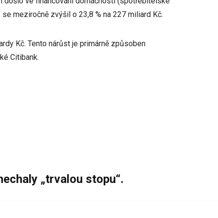
om došlo ve financování domácností (spotřebitelské
ů se meziročně zvýšil o 23,8 % na 227 miliard Kč.
ardy Kč. Tento nárůst je primárně způsoben
ké Citibank.
nechaly „trvalou stopu“.