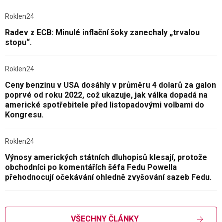
Roklen24
Radev z ECB: Minulé inflační šoky zanechaly „trvalou
stopu“.
Roklen24
Ceny benzinu v USA dosáhly v průměru 4 dolarů za galon
poprvé od roku 2022, což ukazuje, jak válka dopadá na
americké spotřebitele před listopadovými volbami do
Kongresu.
Roklen24
Výnosy amerických státních dluhopisů klesají, protože
obchodníci po komentářích šéfa Fedu Powella
přehodnocují očekávání ohledně zvyšování sazeb Fedu.
VŠECHNY ČLÁNKY