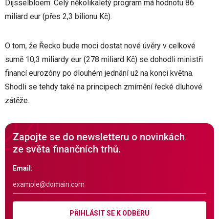
Dijsselbloem. Celý několikaletý program má hodnotu 86
miliard eur (přes 2,3 bilionu Kč).
O tom, že Řecko bude moci dostat nové úvěry v celkové
sumě 10,3 miliardy eur (278 miliard Kč) se dohodli ministři
financí eurozóny po dlouhém jednání už na konci května.
Shodli se tehdy také na principech zmírnění řecké dluhové
zátěže.
Zapojte se do newsletteru o novinkách
ze světa finančních trhů.
Email:
PŘIHLÁSIT SE K ODBĚRU