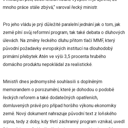
mnoho práce stále zbývá,“ varoval řecký ministr.
Pro jeho vládu je prý důležité paralelní jednání jak o tom, jak
země plní svůj reformní program, tak také debata o dluhových
úlevách. Na změny řeckého dluhu přitom tlačí MMF, který
původní požadavky evropských institucí na dlouhodobý
primární přebytek Atén ve výši 3,5 procenta hrubého
domácího produktu nepokládal za realistické.
Ministři dnes jednomyslně souhlasili s doplněným
memorandem o porozumění, které je dohodou o podobě
řeckých reforem a také dodatečných opatřeních,
domluvených právě pro případ horšího výkonu ekonomiky
země. Nový dokument nahrazuje původní text z loňského
srpna, tedy z doby, kdy třetí záchranný program vznikal, uvedl