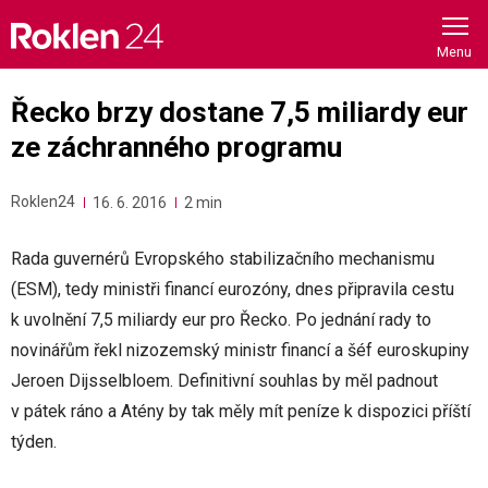
Skip
to
content
Řecko brzy dostane 7,5 miliardy eur
ze záchranného programu
Roklen24
16. 6. 2016
2 min
Rada guvernérů Evropského stabilizačního mechanismu
(ESM), tedy ministři financí eurozóny, dnes připravila cestu
k uvolnění 7,5 miliardy eur pro Řecko. Po jednání rady to
novinářům řekl nizozemský ministr financí a šéf euroskupiny
Jeroen Dijsselbloem. Definitivní souhlas by měl padnout
v pátek ráno a Atény by tak měly mít peníze k dispozici příští
týden.