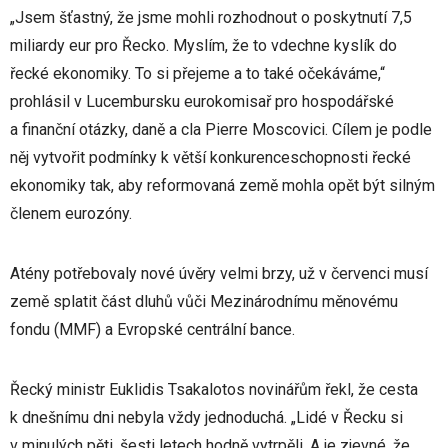
„Jsem šťastný, že jsme mohli rozhodnout o poskytnutí 7,5
miliardy eur pro Řecko. Myslím, že to vdechne kyslík do
řecké ekonomiky. To si přejeme a to také očekáváme,“
prohlásil v Lucembursku eurokomisař pro hospodářské
a finanční otázky, daně a cla Pierre Moscovici. Cílem je podle
něj vytvořit podmínky k větší konkurenceschopnosti řecké
ekonomiky tak, aby reformovaná země mohla opět být silným
členem eurozóny.
Atény potřebovaly nové úvěry velmi brzy, už v červenci musí
země splatit část dluhů vůči Mezinárodnímu měnovému
fondu (MMF) a Evropské centrální bance.
Řecký ministr Euklidis Tsakalotos novinářům řekl, že cesta
k dnešnímu dni nebyla vždy jednoduchá. „Lidé v Řecku si
v minulých pěti, šesti letech hodně vytrpěli. A je zjevné, že