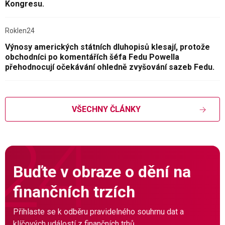
Kongresu.
Roklen24
Výnosy amerických státních dluhopisů klesají, protože
obchodníci po komentářích šéfa Fedu Powella
přehodnocují očekávání ohledně zvyšování sazeb Fedu.
VŠECHNY ČLÁNKY
Buďte v obraze o dění na
finančních trzích
Přihlaste se k odběru pravidelného souhrnu dat a
klíčových událostí z finančních trhů.