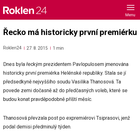
Skip
to
content
Řecko má historicky první premiérku
Roklen24
27. 8. 2015
1 min
Dnes byla řeckým prezidentem Pavlopulosem jmenována
historicky první premiérka Helénské republiky. Stala se jí
předsedkyně nejvyššího soudu Vasilika Thanosová. Ta
povede zemi dočasně až do předčasných voleb, které se
budou konat pravděpodobně příští měsíc.
Thanosová převzala post po expremiérovi Tsiprasovi, jenž
podal demisi předminulý týden.