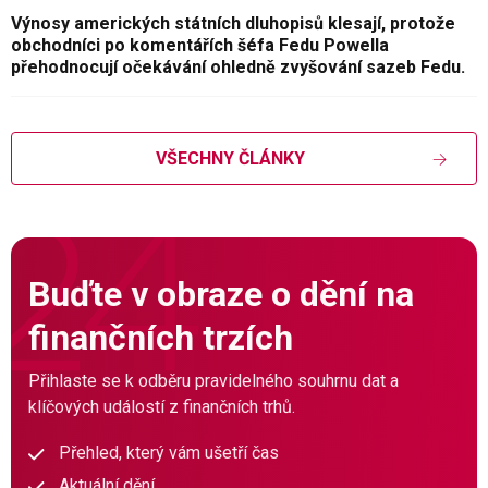
Výnosy amerických státních dluhopisů klesají, protože
obchodníci po komentářích šéfa Fedu Powella
přehodnocují očekávání ohledně zvyšování sazeb Fedu.
VŠECHNY ČLÁNKY
Buďte v obraze o dění na
finančních trzích
Přihlaste se k odběru pravidelného souhrnu dat a
klíčových událostí z finančních trhů.
Přehled, který vám ušetří čas
Aktuální dění