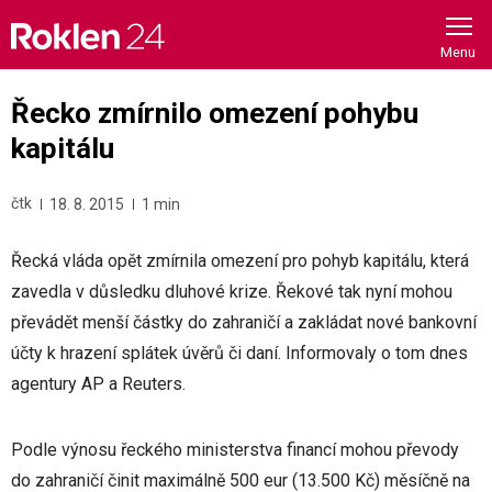
Skip
to
content
Řecko zmírnilo omezení pohybu
kapitálu
čtk
18. 8. 2015
1 min
Řecká vláda opět zmírnila omezení pro pohyb kapitálu, která
zavedla v důsledku dluhové krize. Řekové tak nyní mohou
převádět menší částky do zahraničí a zakládat nové bankovní
účty k hrazení splátek úvěrů či daní. Informovaly o tom dnes
agentury AP a Reuters.
Podle výnosu řeckého ministerstva financí mohou převody
do zahraničí činit maximálně 500 eur (13.500 Kč) měsíčně na