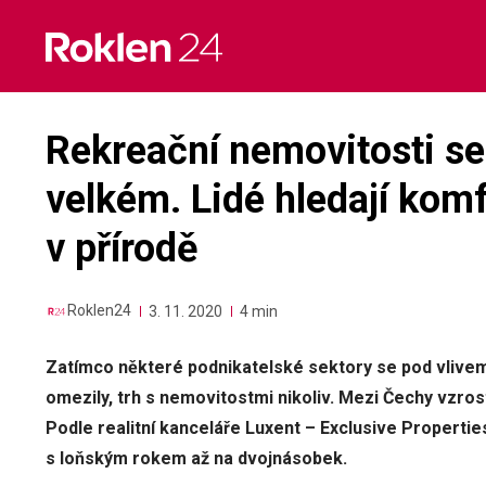
Skip
to
content
Rekreační nemovitosti se 
velkém. Lidé hledají komf
v přírodě
Roklen24
3. 11. 2020
4 min
Zatímco některé podnikatelské sektory se pod vlive
omezily, trh s nemovitostmi nikoliv. Mezi Čechy vzros
Podle realitní kanceláře Luxent – Exclusive Propertie
s loňským rokem až na dvojnásobek.