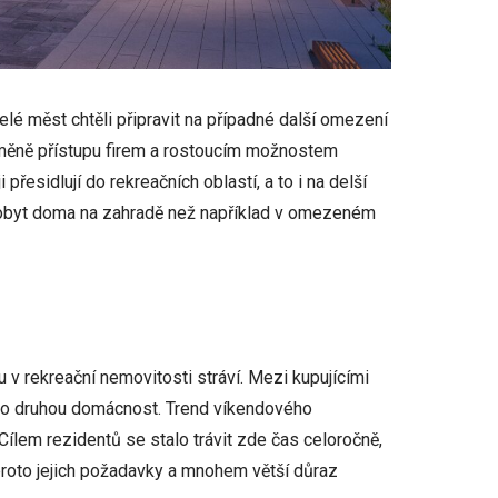
é měst chtěli připravit na případné další omezení
 změně přístupu firem a rostoucím možnostem
přesidlují do rekreačních oblastí, a to i na delší
pobyt doma na zahradě než například v omezeném
 v rekreační nemovitosti stráví. Mezi kupujícími
 jako druhou domácnost. Trend víkendového
Cílem rezidentů se stalo trávit zde čas celoročně,
roto jejich požadavky a mnohem větší důraz