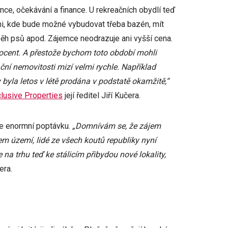
nce, očekávání a finance. U rekreačních obydlí teď
mi, kde bude možné vybudovat třeba bazén, mít
ěh psů apod. Zájemce neodrazuje ani vyšší cena.
ocent. A přestože bychom toto období mohli
ní nemovitosti mizí velmi rychle. Například
byla letos v létě prodána v podstatě okamžitě,“
lusive Properties
její ředitel Jiří Kučera.
ne enormní poptávku.
„Domnívám se, že zájem
em území, lidé ze všech koutů republiky nyní
 na trhu teď ke stálicím přibydou nové lokality,
era.