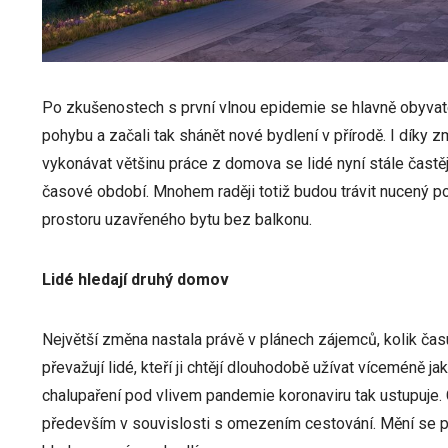
Po zkušenostech s první vlnou epidemie se hlavně obyvatel
pohybu a začali tak shánět nové bydlení v přírodě. I díky
vykonávat většinu práce z domova se lidé nyní stále častěji 
časové období. Mnohem raději totiž budou trávit nucený 
prostoru uzavřeného bytu bez balkonu.
Lidé hledají druhý domov
Největší změna nastala právě v plánech zájemců, kolik času
převažují lidé, kteří ji chtějí dlouhodobě užívat víceméně
chalupaření pod vlivem pandemie koronaviru tak ustupuje. 
především v souvislosti s omezením cestování. Mění se p