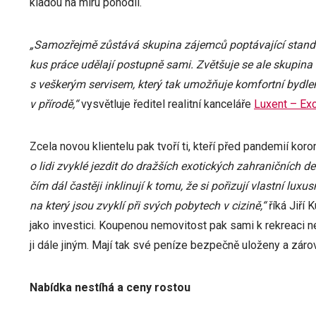
kladou na míru pohodlí.
„Samozřejmě zůstává skupina zájemců poptávající standard
kus práce udělají postupně sami. Zvětšuje se ale skupin
s veškerým servisem, který tak umožňuje komfortní bydlen
v přírodě,“
vysvětluje ředitel realitní kanceláře
Luxent – Exc
Zcela novou klientelu pak tvoří ti, kteří před pandemií kor
o lidi zvyklé jezdit do dražších exotických zahraničních
čím dál častěji inklinují k tomu, že si pořizují vlastní lu
na který jsou zvyklí při svých pobytech v cizině,“
říká Jiří
jako investici. Koupenou nemovitost pak sami k rekreaci nev
ji dále jiným. Mají tak své peníze bezpečně uloženy a záro
Nabídka nestíhá a ceny rostou