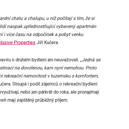
ní chatu a chalupu, u níž počítají s tím, že si
a lidí naopak upřednostňující vybavený apartmán
í i více času na odpočinek a pobyt venku
lusive Properties
Jiří Kučera.
onaviru o druhém bydlení ani neuvažovali.
„Jedná se
 destinací na dovolenou, kam nyní nemohou. Proto
xusní rekreační nemovitost v tuzemsku s komfortem,
 Kučera. Stoupá i podíl zájemců o rekreační bydlení
yužívají, nebo jen párkrát do roka, ale pronajímají
veň mají zajištěný průběžný příjem.