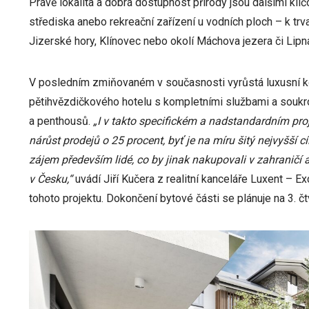
Právě lokalita a dobrá dostupnost přírody jsou dalšími klíčo
střediska anebo rekreační zařízení u vodních ploch – k tr
Jizerské hory, Klínovec nebo okolí Máchova jezera či Lipn
V posledním zmiňovaném v současnosti vyrůstá luxusní
pětihvězdičkového hotelu s kompletními službami a souk
a penthousů.
„I v takto specifickém a nadstandardním pro
nárůst prodejů o 25 procent, byť je na míru šitý nejvyšší c
zájem především lidé, co by jinak nakupovali v zahraničí
v Česku,“
uvádí Jiří Kučera z realitní kanceláře Luxent – E
tohoto projektu. Dokončení bytové části se plánuje na 3. čtv