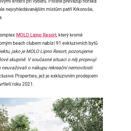
vými kritérii při výběru. Plošně převažují horská
vale nejvyhledávanějším místům patří Krkonoše,
a.
 komplex
MOLO Lipno Resort
, který kromě
romým beach clubem nabízí 91 exkluzivních bytů
jektu, jako je MOLO Lipno Resort, pozorujeme
ílové skupině. V současné situaci o něj projevují
 a neuvažovali o nákupu rekreační nemovitosti
xclusive Properties, jež je exkluzivním prodejcem
rtletí roku 2021.