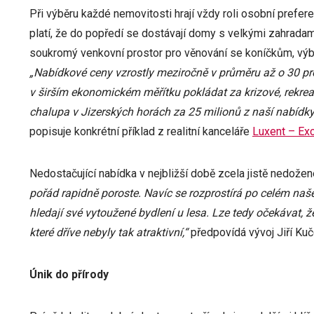
Při výběru každé nemovitosti hrají vždy roli osobní prefere
platí, že do popředí se dostávají domy s velkými zahrada
soukromý venkovní prostor pro věnování se koníčkům, výb
„Nabídkové ceny vzrostly meziročně v průměru až o 30 pr
v širším ekonomickém měřítku pokládat za krizové, rekreač
chalupa v Jizerských horách za 25 milionů z naší nabídky 
popisuje konkrétní příklad z realitní kanceláře
Luxent – Exc
Nedostačující nabídka v nejbližší době zcela jistě nedože
pořád rapidně poroste. Navíc se rozprostírá po celém naš
hledají své vytoužené bydlení u lesa. Lze tedy očekávat, že
které dříve nebyly tak atraktivní,“
předpovídá vývoj Jiří Kuč
Únik do přírody