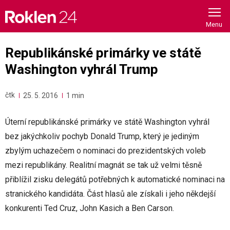
Skip
to
content
Republikánské primárky ve státě
Washington vyhrál Trump
čtk
25. 5. 2016
1 min
Úterní republikánské primárky ve státě Washington vyhrál
bez jakýchkoliv pochyb Donald Trump, který je jediným
zbylým uchazečem o nominaci do prezidentských voleb
mezi republikány. Realitní magnát se tak už velmi těsně
přiblížil zisku delegátů potřebných k automatické nominaci na
stranického kandidáta. Část hlasů ale získali i jeho někdejší
konkurenti Ted Cruz, John Kasich a Ben Carson.