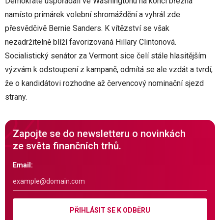
Demokraté uspořádali ve Washingtonu na konci března
namísto primárek volební shromáždění a vyhrál zde
přesvědčivě Bernie Sanders. K vítězství se však
nezadržitelně blíží favorizovaná Hillary Clintonová.
Socialistický senátor za Vermont sice čelí stále hlasitějším
výzvám k odstoupení z kampaně, odmítá se ale vzdát a tvrdí,
že o kandidátovi rozhodne až červencový nominační sjezd
strany.
Zapojte se do newsletteru o novinkách
ze světa finančních trhů.
Email:
PŘIHLÁSIT SE K ODBĚRU