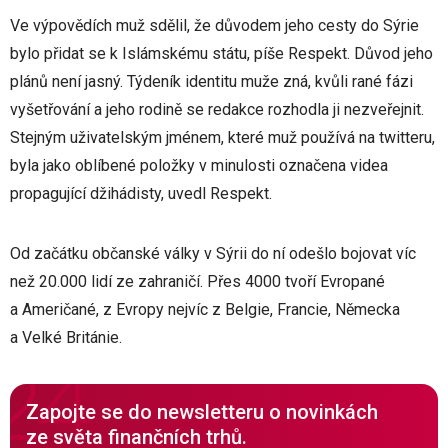
Ve výpovědích muž sdělil, že důvodem jeho cesty do Sýrie
bylo přidat se k Islámskému státu, píše Respekt. Důvod jeho
plánů není jasný. Týdeník identitu muže zná, kvůli rané fázi
vyšetřování a jeho rodině se redakce rozhodla ji nezveřejnit.
Stejným uživatelským jménem, které muž používá na twitteru,
byla jako oblíbené položky v minulosti označena videa
propagující džihádisty, uvedl Respekt.
Od začátku občanské války v Sýrii do ní odešlo bojovat víc
než 20.000 lidí ze zahraničí. Přes 4000 tvoří Evropané
a Američané, z Evropy nejvíc z Belgie, Francie, Německa
a Velké Británie.
Zapojte se do newsletteru o novinkách
ze světa finančních trhů.