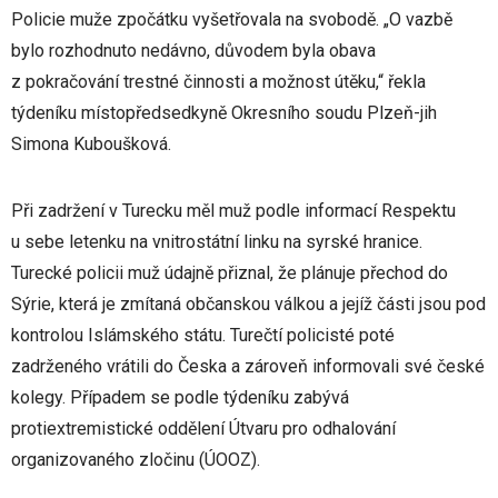
Policie muže zpočátku vyšetřovala na svobodě. „O vazbě
bylo rozhodnuto nedávno, důvodem byla obava
z pokračování trestné činnosti a možnost útěku,“ řekla
týdeníku místopředsedkyně Okresního soudu Plzeň-jih
Simona Kuboušková.
Při zadržení v Turecku měl muž podle informací Respektu
u sebe letenku na vnitrostátní linku na syrské hranice.
Turecké policii muž údajně přiznal, že plánuje přechod do
Sýrie, která je zmítaná občanskou válkou a jejíž části jsou pod
kontrolou Islámského státu. Turečtí policisté poté
zadrženého vrátili do Česka a zároveň informovali své české
kolegy. Případem se podle týdeníku zabývá
protiextremistické oddělení Útvaru pro odhalování
organizovaného zločinu (ÚOOZ).