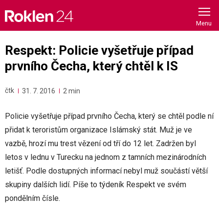
Skip
to
content
Respekt: Policie vyšetřuje případ
prvního Čecha, který chtěl k IS
čtk
31. 7. 2016
2 min
Policie vyšetřuje případ prvního Čecha, který se chtěl podle ní
přidat k teroristům organizace Islámský stát. Muž je ve
vazbě, hrozí mu trest vězení od tří do 12 let. Zadržen byl
letos v lednu v Turecku na jednom z tamních mezinárodních
letišť. Podle dostupných informací nebyl muž součástí větší
skupiny dalších lidí. Píše to týdeník Respekt ve svém
pondělním čísle.