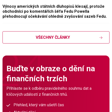
Výnosy amerických státních dluhopisů klesají, protože
obchodníci po komentářích šéfa Fedu Powella
přehodnocují očekávání ohledně zvyšování sazeb Fedu.
VŠECHNY ČLÁNKY
Buďte v obraze o dění na
finančních trzích
Přihlaste se k odběru pravidelného souhrnu dat a
klíčových událostí z finančních trhů.
Přehled, který vám ušetří čas