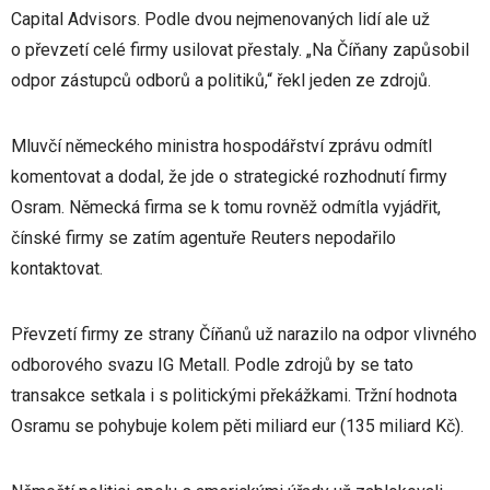
Capital Advisors. Podle dvou nejmenovaných lidí ale už
o převzetí celé firmy usilovat přestaly. „Na Číňany zapůsobil
odpor zástupců odborů a politiků,“ řekl jeden ze zdrojů.
Mluvčí německého ministra hospodářství zprávu odmítl
komentovat a dodal, že jde o strategické rozhodnutí firmy
Osram. Německá firma se k tomu rovněž odmítla vyjádřit,
čínské firmy se zatím agentuře Reuters nepodařilo
kontaktovat.
Převzetí firmy ze strany Číňanů už narazilo na odpor vlivného
odborového svazu IG Metall. Podle zdrojů by se tato
transakce setkala i s politickými překážkami. Tržní hodnota
Osramu se pohybuje kolem pěti miliard eur (135 miliard Kč).