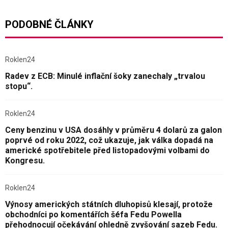
PODOBNÉ ČLÁNKY
Roklen24
Radev z ECB: Minulé inflační šoky zanechaly „trvalou
stopu“.
Roklen24
Ceny benzinu v USA dosáhly v průměru 4 dolarů za galon
poprvé od roku 2022, což ukazuje, jak válka dopadá na
americké spotřebitele před listopadovými volbami do
Kongresu.
Roklen24
Výnosy amerických státních dluhopisů klesají, protože
obchodníci po komentářích šéfa Fedu Powella
přehodnocují očekávání ohledně zvyšování sazeb Fedu.