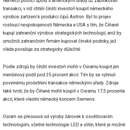
Němečtí politici spolu s americkými úřady už zablokovali
transakci, v níž chtěli čínští investoři koupit německého
výrobce zařízení k produkci čipů Aixtron. Byl to projev
rostoucí nespokojenosti Německa a USA s tím, že Číňané
kupují zahraniční výrobce strategických technologií, aniž by
umožnili zahraničním firmám kupovat čínské podniky, jež
vláda považuje za strategicky důležité.
Podle zdrojů by čínští investoři mohli v Osramu koupit jen
menšinový podíl pod 25 procent akcií. Tím by se vyhnuli
povinnému prošetření transakce německými úřady. Zdroje
také tvrdí, že by Číňané mohli koupit v Osramu 17,5 procenta
akcií, které vlastní německý koncern Siemens.
Osram se přesouvá od výroby žárovek k osvětlovacím
technologiím, včetně technologie LED a slitin, které je možné