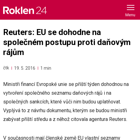
Skip
to
content
Reuters: EU se dohodne na
společném postupu proti daňovým
rájům
čtk
19. 5. 2016
1 min
Ministři financí Evropské unie se příští týden dohodnou na
vytvoření společného seznamu daňových rájů i na
společných sankcích, které vůči nim budou uplatňovat.
Vyplývá to z návrhu dokumentu, kterým se budou ministři
zabývat příští středu a z něhož citovala agentura Reuters.
V současnosti mají členské země EU vlastní seznamy