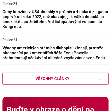
Roklen24
Ceny benzinu v USA dosáhly v průměru 4 dolarů za galon
poprvé od roku 2022, což ukazuje, jak válka dopadá na
americké spotřebitele před listopadovými volbami do
Kongresu.
Roklen24
Výnosy amerických státních dluhopisů klesají, protože
obchodníci po komentářích šéfa Fedu Powella
přehodnocují očekávání ohledně zvyšování sazeb Fedu.
VŠECHNY ČLÁNKY
Buďte v obraze o dění na