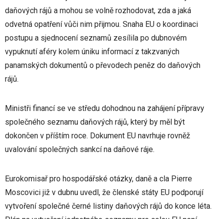
daňových rájů a mohou se volně rozhodovat, zda a jaká
odvetná opatření vůči nim přijmou. Snaha EU o koordinaci
postupu a sjednocení seznamů zesílila po dubnovém
vypuknutí aféry kolem úniku informací z takzvaných
panamských dokumentů o převodech peněz do daňových
rájů.
Ministři financí se ve středu dohodnou na zahájení přípravy
společného seznamu daňových rájů, který by měl být
dokončen v příštím roce. Dokument EU navrhuje rovněž
uvalování společných sankcí na daňové ráje.
Eurokomisař pro hospodářské otázky, daně a cla Pierre
Moscovici již v dubnu uvedl, že členské státy EU podporují
vytvoření společné černé listiny daňových rájů do konce léta.