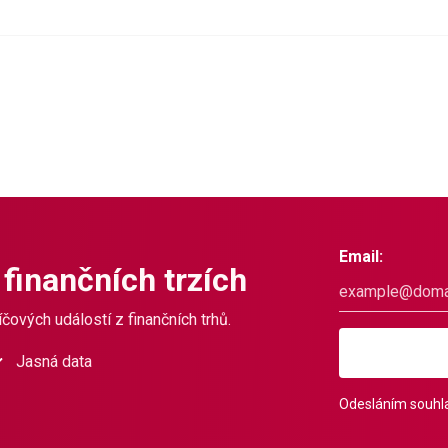
Email:
 finančních trzích
čových událostí z finančních trhů.
Jasná data
Odesláním souhla