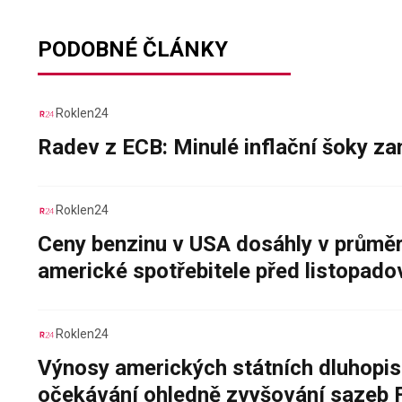
PODOBNÉ ČLÁNKY
Roklen24
Radev z ECB: Minulé inflační šoky za
Roklen24
Ceny benzinu v USA dosáhly v průměru
americké spotřebitele před listopad
Roklen24
Výnosy amerických státních dluhopis
očekávání ohledně zvyšování sazeb 