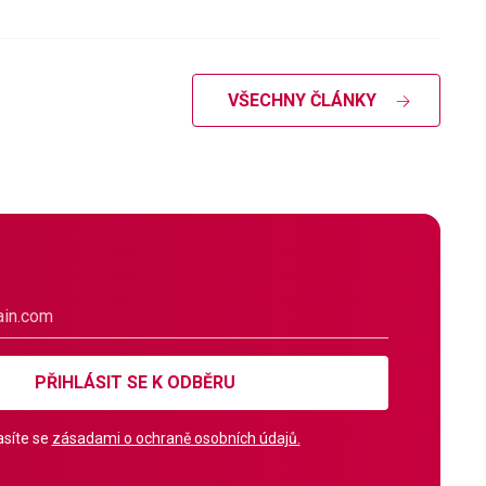
VŠECHNY ČLÁNKY
PŘIHLÁSIT SE K ODBĚRU
síte se
zásadami o ochraně osobních údajů.