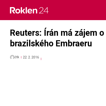
Skip
to
content
Reuters: Írán má zájem o
brazilského Embraeru
čtk
22. 2. 2016