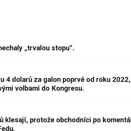
nechaly „trvalou stopu“.
 4 dolarů za galon poprvé od roku 2022,
ovými volbami do Kongresu.
ů klesají, protože obchodníci po komentá
Fedu.