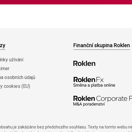
zy
Finanční skupina Roklen
nky užívání
aimer
na osobních údajů
y cookies (EU)
í obsahu je zakázáno bez předchozího souhlasu. Texty na tomto webu nes