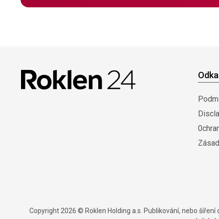
Odka
Podmí
Discl
0chra
Zásad
Copyright 2026 © Roklen Holding a.s. Publikování, nebo šířen