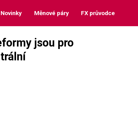
Novinky
Měnové páry
FX průvodce
eformy jsou pro
trální