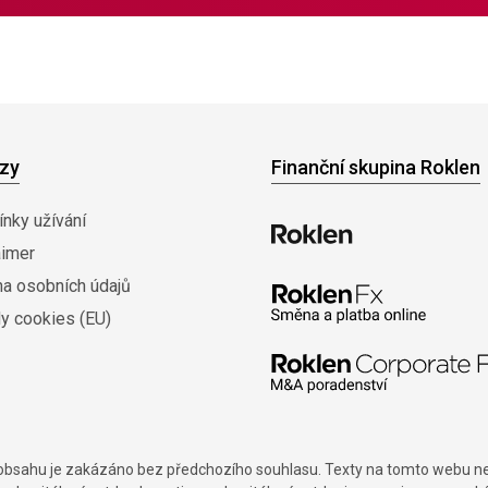
zy
Finanční skupina Roklen
nky užívání
aimer
na osobních údajů
y cookies (EU)
í obsahu je zakázáno bez předchozího souhlasu. Texty na tomto webu nes