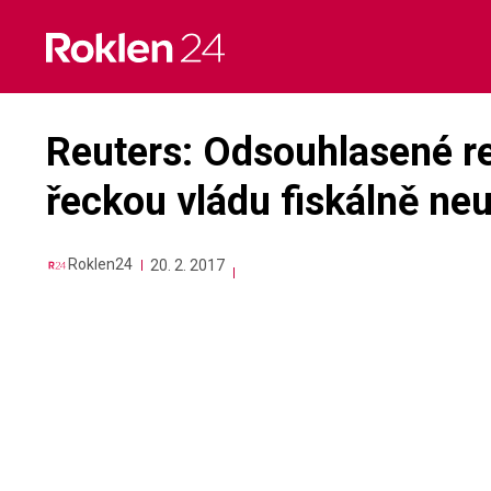
Skip
to
content
Reuters: Odsouhlasené r
řeckou vládu fiskálně neu
Roklen24
20. 2. 2017