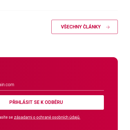
VŠECHNY ČLÁNKY
PŘIHLÁSIT SE K ODBĚRU
síte se
zásadami o ochraně osobních údajů.