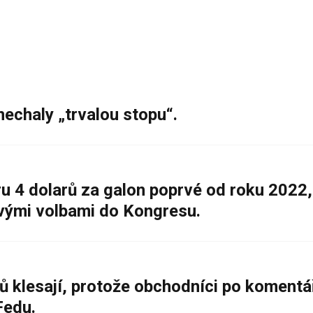
nechaly „trvalou stopu“.
 4 dolarů za galon poprvé od roku 2022,
ovými volbami do Kongresu.
ů klesají, protože obchodníci po komentá
Fedu.