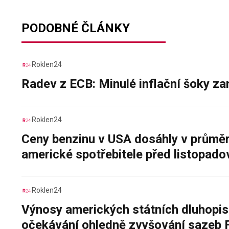
PODOBNÉ ČLÁNKY
Roklen24
Radev z ECB: Minulé inflační šoky za
Roklen24
Ceny benzinu v USA dosáhly v průměru
americké spotřebitele před listopad
Roklen24
Výnosy amerických státních dluhopis
očekávání ohledně zvyšování sazeb 