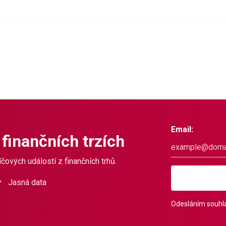
Email:
 finančních trzích
čových událostí z finančních trhů.
Jasná data
Odesláním souhla