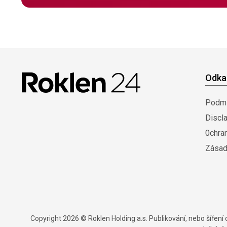
Odka
Podmí
Discl
0chra
Zásad
Copyright 2026 © Roklen Holding a.s. Publikování, nebo šířen