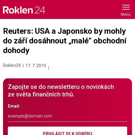
Skip
to
content
Reuters: USA a Japonsko by mohly
do září dosáhnout „malé“ obchodní
dohody
Roklen24
17. 7. 2019
Zapojte se do newsletteru o novinkách
ze světa finančních trhů.
Email:
PŘIHLÁSIT SE K ODBĚRU