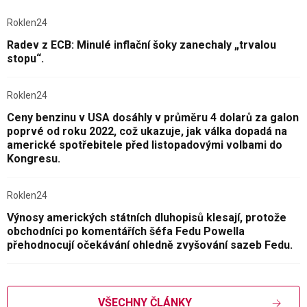
Roklen24
Radev z ECB: Minulé inflační šoky zanechaly „trvalou
stopu“.
Roklen24
Ceny benzinu v USA dosáhly v průměru 4 dolarů za galon
poprvé od roku 2022, což ukazuje, jak válka dopadá na
americké spotřebitele před listopadovými volbami do
Kongresu.
Roklen24
Výnosy amerických státních dluhopisů klesají, protože
obchodníci po komentářích šéfa Fedu Powella
přehodnocují očekávání ohledně zvyšování sazeb Fedu.
VŠECHNY ČLÁNKY