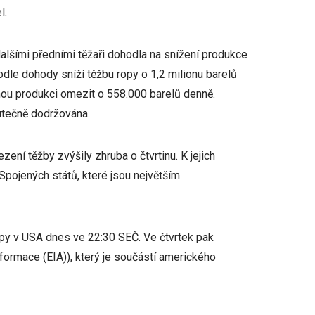
l.
lšími předními těžaři dohodla na snížení produkce
dle dohody sníží těžbu ropy o 1,2 milionu barelů
ou produkci omezit o 558.000 barelů denně.
utečně dodržována.
ení těžby zvýšily zhruba o čtvrtinu. K jejich
Spojených států, které jsou největším
py v USA dnes ve 22:30 SEČ. Ve čtvrtek pak
nformace (EIA)), který je součástí amerického