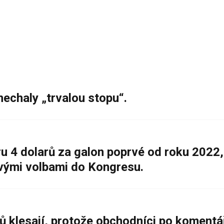
nechaly „trvalou stopu“.
 4 dolarů za galon poprvé od roku 2022,
ovými volbami do Kongresu.
ů klesají, protože obchodníci po komentá