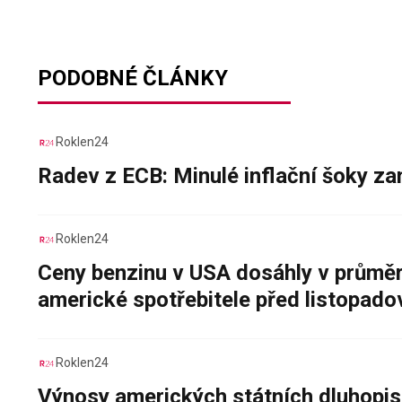
PODOBNÉ ČLÁNKY
Roklen24
Radev z ECB: Minulé inflační šoky za
Roklen24
Ceny benzinu v USA dosáhly v průměru
americké spotřebitele před listopad
Roklen24
Výnosy amerických státních dluhopis