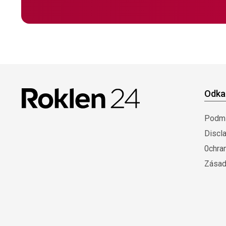
Odka
Podmí
Discl
0chra
Zásad