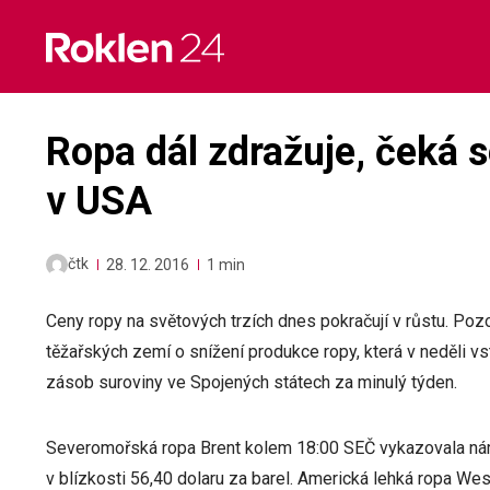
Skip
to
content
Ropa dál zdražuje, čeká 
v USA
čtk
28. 12. 2016
1 min
Ceny ropy na světových trzích dnes pokračují v růstu. Po
těžařských zemí o snížení produkce ropy, která v neděli vs
zásob suroviny ve Spojených státech za minulý týden.
Severomořská ropa Brent kolem 18:00 SEČ vykazovala nár
v blízkosti 56,40 dolaru za barel. Americká lehká ropa Wes