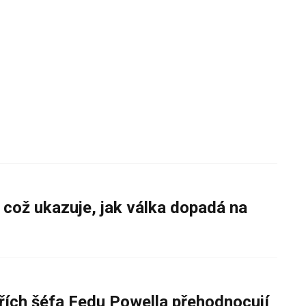
 což ukazuje, jak válka dopadá na
řích šéfa Fedu Powella přehodnocují