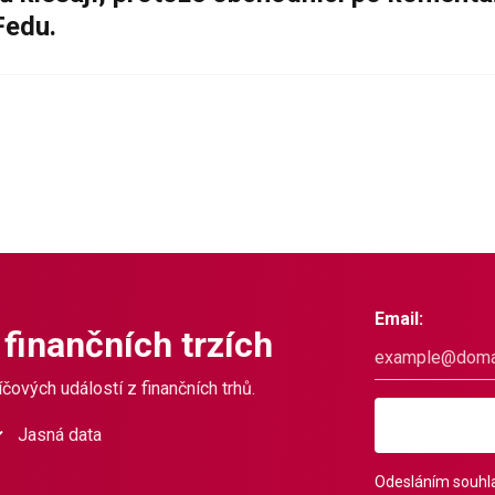
Fedu.
Email:
 finančních trzích
čových událostí z finančních trhů.
Jasná data
Odesláním souhla