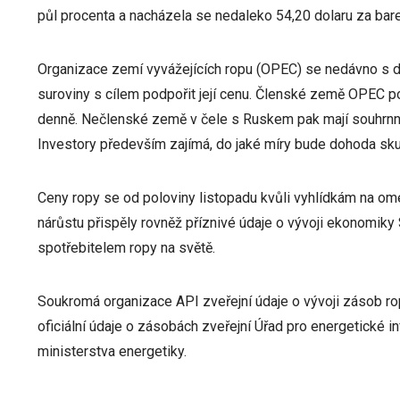
půl procenta a nacházela se nedaleko 54,20 dolaru za bare
Organizace zemí vyvážejících ropu (OPEC) se nedávno s da
suroviny s cílem podpořit její cenu. Členské země OPEC po
denně. Nečlenské země v čele s Ruskem pak mají souhrnn
Investory především zajímá, do jaké míry bude dohoda sk
Ceny ropy se od poloviny listopadu kvůli vyhlídkám na omez
nárůstu přispěly rovněž příznivé údaje o vývoji ekonomiky 
spotřebitelem ropy na světě.
Soukromá organizace API zveřejní údaje o vývoji zásob ro
oficiální údaje o zásobách zveřejní Úřad pro energetické i
ministerstva energetiky.