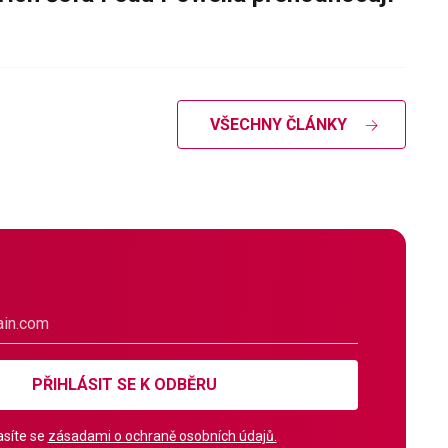
VŠECHNY ČLÁNKY
PŘIHLÁSIT SE K ODBĚRU
síte se
zásadami o ochraně osobních údajů.