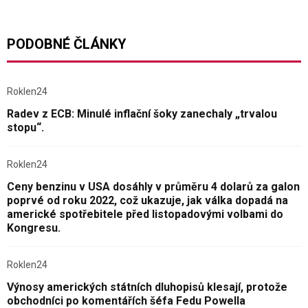
PODOBNÉ ČLÁNKY
Roklen24
Radev z ECB: Minulé inflační šoky zanechaly „trvalou
stopu“.
Roklen24
Ceny benzinu v USA dosáhly v průměru 4 dolarů za galon
poprvé od roku 2022, což ukazuje, jak válka dopadá na
americké spotřebitele před listopadovými volbami do
Kongresu.
Roklen24
Výnosy amerických státních dluhopisů klesají, protože
obchodníci po komentářích šéfa Fedu Powella