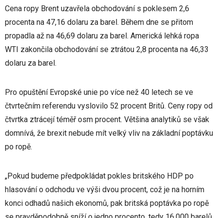
Cena ropy Brent uzavřela obchodování s poklesem 2,6
procenta na 47,16 dolaru za barel. Během dne se přitom
propadla až na 46,69 dolaru za barel. Americká lehká ropa
WTI zakončila obchodování se ztrátou 2,8 procenta na 46,33
dolaru za barel.
Pro opuštění Evropské unie po více než 40 letech se ve
čtvrtečním referendu vyslovilo 52 procent Britů. Ceny ropy od
čtvrtka ztrácejí téměř osm procent. Většina analytiků se však
domnívá, že brexit nebude mít velký vliv na základní poptávku
po ropě.
„Pokud budeme předpokládat pokles britského HDP po
hlasování o odchodu ve výši dvou procent, což je na horním
konci odhadů našich ekonomů, pak britská poptávka po ropě
se pravděpodobně sníží o jedno procento, tedy 16.000 barelů