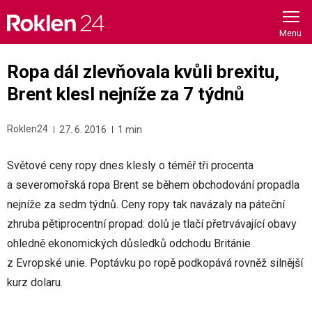
Skip
to
content
Ropa dál zlevňovala kvůli brexitu,
Brent klesl nejníže za 7 týdnů
Roklen24
27. 6. 2016
1 min
Světové ceny ropy dnes klesly o téměř tři procenta
a severomořská ropa Brent se během obchodování propadla
nejníže za sedm týdnů. Ceny ropy tak navázaly na páteční
zhruba pětiprocentní propad: dolů je tlačí přetrvávající obavy
ohledně ekonomických důsledků odchodu Británie
z Evropské unie. Poptávku po ropě podkopává rovněž silnější
kurz dolaru.