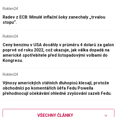
Roklen24
Radev z ECB: Minulé inflační šoky zanechaly „trvalou
stopu“.
Roklen24
Ceny benzinu v USA dosáhly v průměru 4 dolarů za galon
poprvé od roku 2022, což ukazuje, jak válka dopadá na
americké spotřebitele před listopadovými volbami do
Kongresu.
Roklen24
Výnosy amerických státních dluhopisů klesají, protože
obchodníci po komentářích šéfa Fedu Powella
přehodnocují očekávání ohledně zvyšování sazeb Fedu.
VŠECHNY ČLÁNKY