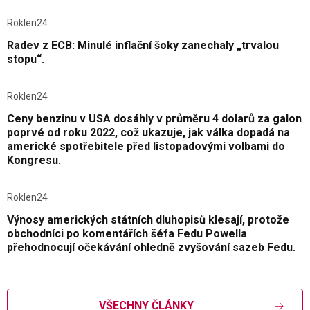
Roklen24
Radev z ECB: Minulé inflační šoky zanechaly „trvalou
stopu“.
Roklen24
Ceny benzinu v USA dosáhly v průměru 4 dolarů za galon
poprvé od roku 2022, což ukazuje, jak válka dopadá na
americké spotřebitele před listopadovými volbami do
Kongresu.
Roklen24
Výnosy amerických státních dluhopisů klesají, protože
obchodníci po komentářích šéfa Fedu Powella
přehodnocují očekávání ohledně zvyšování sazeb Fedu.
VŠECHNY ČLÁNKY