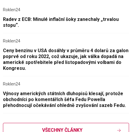
Roklen24
Radev z ECB: Minulé inflační šoky zanechaly „trvalou
stopu“.
Roklen24
Ceny benzinu v USA dosáhly v průměru 4 dolarů za galon
poprvé od roku 2022, což ukazuje, jak válka dopadá na
americké spotřebitele před listopadovými volbami do
Kongresu.
Roklen24
Výnosy amerických státních dluhopisů klesají, protože
obchodníci po komentářích šéfa Fedu Powella
přehodnocují očekávání ohledně zvyšování sazeb Fedu.
VŠECHNY ČLÁNKY