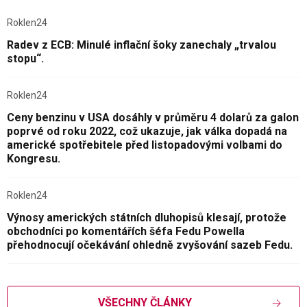
Roklen24
Radev z ECB: Minulé inflační šoky zanechaly „trvalou
stopu“.
Roklen24
Ceny benzinu v USA dosáhly v průměru 4 dolarů za galon
poprvé od roku 2022, což ukazuje, jak válka dopadá na
americké spotřebitele před listopadovými volbami do
Kongresu.
Roklen24
Výnosy amerických státních dluhopisů klesají, protože
obchodníci po komentářích šéfa Fedu Powella
přehodnocují očekávání ohledně zvyšování sazeb Fedu.
VŠECHNY ČLÁNKY