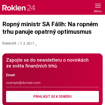
Skip
to
content
Ropný ministr SA Fálih: Na ropném
trhu panuje opatrný optimusmus
Roklen24
7. 3. 2017
Zapojte se do newsletteru o novinkách
ze světa finančních trhů.
Email:
PŘIHLÁSIT SE K ODBĚRU