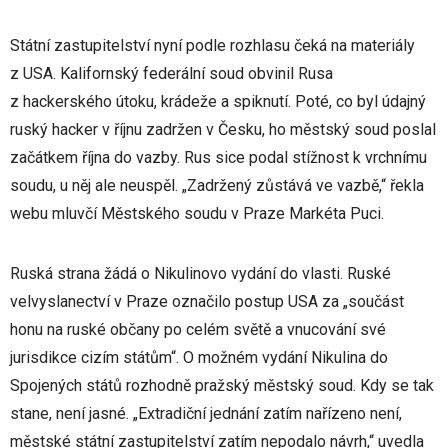
Státní zastupitelství nyní podle rozhlasu čeká na materiály
z USA. Kalifornský federální soud obvinil Rusa
z hackerského útoku, krádeže a spiknutí. Poté, co byl údajný
ruský hacker v říjnu zadržen v Česku, ho městský soud poslal
začátkem října do vazby. Rus sice podal stížnost k vrchnímu
soudu, u něj ale neuspěl. „Zadržený zůstává ve vazbě,“ řekla
webu mluvčí Městského soudu v Praze Markéta Puci.
Ruská strana žádá o Nikulinovo vydání do vlasti. Ruské
velvyslanectví v Praze označilo postup USA za „součást
honu na ruské občany po celém světě a vnucování své
jurisdikce cizím státům“. O možném vydání Nikulina do
Spojených států rozhodně pražský městský soud. Kdy se tak
stane, není jasné. „Extradiční jednání zatím nařízeno není,
městské státní zastupitelství zatím nepodalo návrh,“ uvedla