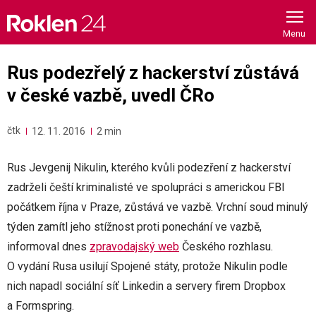
Skip
to
content
Rus podezřelý z hackerství zůstává
v české vazbě, uvedl ČRo
čtk
12. 11. 2016
2 min
Rus Jevgenij Nikulin, kterého kvůli podezření z hackerství
zadrželi čeští kriminalisté ve spolupráci s americkou FBI
počátkem října v Praze, zůstává ve vazbě. Vrchní soud minulý
týden zamítl jeho stížnost proti ponechání ve vazbě,
informoval dnes
zpravodajský web
Českého rozhlasu.
O vydání Rusa usilují Spojené státy, protože Nikulin podle
nich napadl sociální síť Linkedin a servery firem Dropbox
a Formspring.