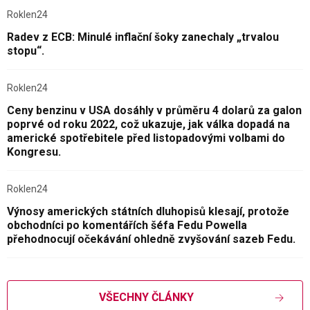
Roklen24
Radev z ECB: Minulé inflační šoky zanechaly „trvalou
stopu“.
Roklen24
Ceny benzinu v USA dosáhly v průměru 4 dolarů za galon
poprvé od roku 2022, což ukazuje, jak válka dopadá na
americké spotřebitele před listopadovými volbami do
Kongresu.
Roklen24
Výnosy amerických státních dluhopisů klesají, protože
obchodníci po komentářích šéfa Fedu Powella
přehodnocují očekávání ohledně zvyšování sazeb Fedu.
VŠECHNY ČLÁNKY