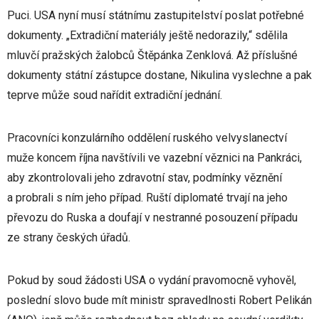
Puci. USA nyní musí státnímu zastupitelství poslat potřebné
dokumenty. „Extradiční materiály ještě nedorazily,“ sdělila
mluvčí pražských žalobců Štěpánka Zenklová. Až příslušné
dokumenty státní zástupce dostane, Nikulina vyslechne a pak
teprve může soud nařídit extradiční jednání.
Pracovníci konzulárního oddělení ruského velvyslanectví
muže koncem října navštívili ve vazební věznici na Pankráci,
aby zkontrolovali jeho zdravotní stav, podmínky věznění
a probrali s ním jeho případ. Ruští diplomaté trvají na jeho
převozu do Ruska a doufají v nestranné posouzení případu
ze strany českých úřadů.
Pokud by soud žádosti USA o vydání pravomocně vyhověl,
poslední slovo bude mít ministr spravedlnosti Robert Pelikán