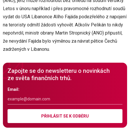
(ANO), jenž může rozhodnout bez ohledu na soudní verdikty.
Letos v únoru například i přes pravomocné rozhodnutí soudů
vydat do USA Libanonce Alího Fajáda podezřelého z napojení
na teroristy odmítl žádosti vyhovět. Ačkoliv Pelikán to nikdy
nepotvrdil, ministr obrany Martin Stropnický (ANO) připustil,
že nevydání Fajáda bylo výměnou za návrat pětice Čechů
zadržených v Libanonu.
Zapojte se do newsletteru o novinkách
ze světa finančních trhů.
Email:
PŘIHLÁSIT SE K ODBĚRU