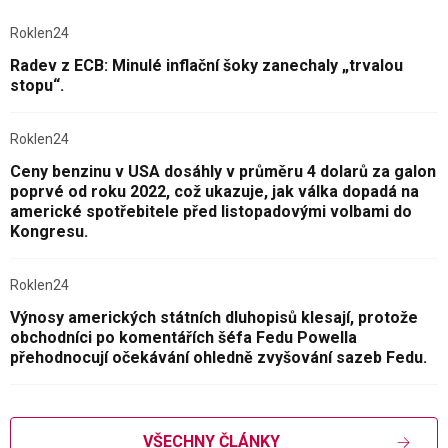
Roklen24
Radev z ECB: Minulé inflační šoky zanechaly „trvalou
stopu“.
Roklen24
Ceny benzinu v USA dosáhly v průměru 4 dolarů za galon
poprvé od roku 2022, což ukazuje, jak válka dopadá na
americké spotřebitele před listopadovými volbami do
Kongresu.
Roklen24
Výnosy amerických státních dluhopisů klesají, protože
obchodníci po komentářích šéfa Fedu Powella
přehodnocují očekávání ohledně zvyšování sazeb Fedu.
VŠECHNY ČLÁNKY