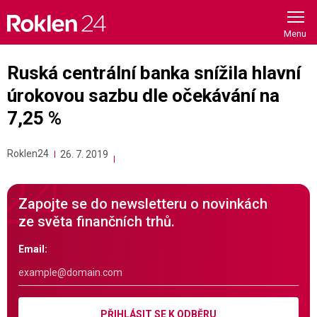
Skip
to
content
Ruská centrální banka snížila hlavní
úrokovou sazbu dle očekávání na
7,25 %
Roklen24
26. 7. 2019
Zapojte se do newsletteru o novinkách
ze světa finančních trhů.
Email:
PŘIHLÁSIT SE K ODBĚRU