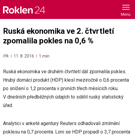
Skip
to
content
Ruská ekonomika ve 2. čtvrtletí
zpomalila pokles na 0,6 %
čtk
11. 8. 2016
1 min
Ruská ekonomika ve druhém čtvrtletí dál zpomalila pokles.
Hrubý domácí produkt (HDP) klesl meziročně o 0,6 procenta
po snížení o 1,2 procenta v prvních třech měsících roku.
V dnešních předběžných údajích to sdělil ruský statistický
úřad.
Analytici v anketě agentury Reuters odhadovali zmírnění
poklesu na 0,7 procenta. Loni se HDP propadl o 3,7 procenta