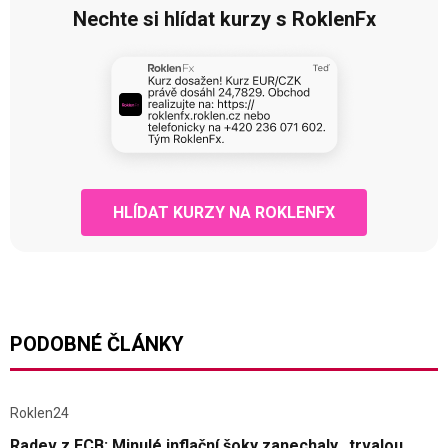
Nechte si hlídat kurzy s RoklenFx
HLÍDAT KURZY NA ROKLENFX
PODOBNÉ ČLÁNKY
Roklen24
Radev z ECB: Minulé inflační šoky zanechaly „trvalou