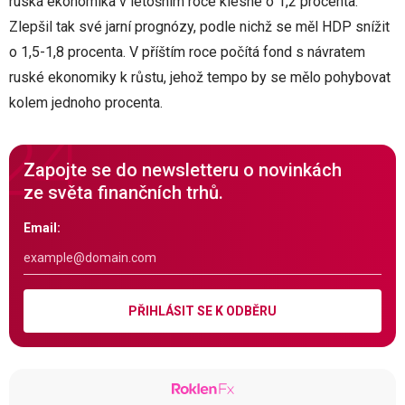
ruská ekonomika v letošním roce klesne o 1,2 procenta.
Zlepšil tak své jarní prognózy, podle nichž se měl HDP snížit
o 1,5-1,8 procenta. V příštím roce počítá fond s návratem
ruské ekonomiky k růstu, jehož tempo by se mělo pohybovat
kolem jednoho procenta.
Zapojte se do newsletteru o novinkách
ze světa finančních trhů.
Email:
PŘIHLÁSIT SE K ODBĚRU