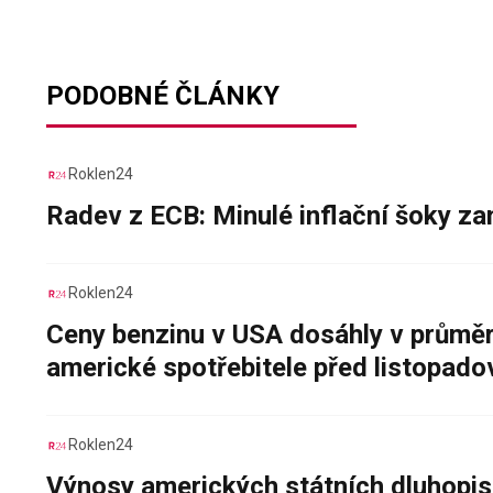
PODOBNÉ ČLÁNKY
Roklen24
Radev z ECB: Minulé inflační šoky za
Roklen24
Ceny benzinu v USA dosáhly v průměru
americké spotřebitele před listopad
Roklen24
Výnosy amerických státních dluhopis