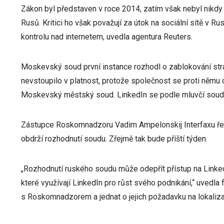
Zákon byl představen v roce 2014, zatím však nebyl nikdy 
Rusů. Kritici ho však považují za útok na sociální sítě v Ru
kontrolu nad internetem, uvedla agentura Reuters.
Moskevský soud první instance rozhodl o zablokování strá
nevstoupilo v platnost, protože společnost se proti němu 
Moskevský městský soud. LinkedIn se podle mluvčí soudu 
Zástupce Roskomnadzoru Vadim Ampelonskij Interfaxu řekl
obdrží rozhodnutí soudu. Zřejmě tak bude příští týden.
„Rozhodnutí ruského soudu může odepřít přístup na Linked
které využívají LinkedIn pro růst svého podnikání,“ uvedla
s Roskomnadzorem a jednat o jejich požadavku na lokalizac