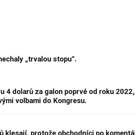
nechaly „trvalou stopu“.
 4 dolarů za galon poprvé od roku 2022,
ovými volbami do Kongresu.
ů klesají, protože obchodníci po komentá