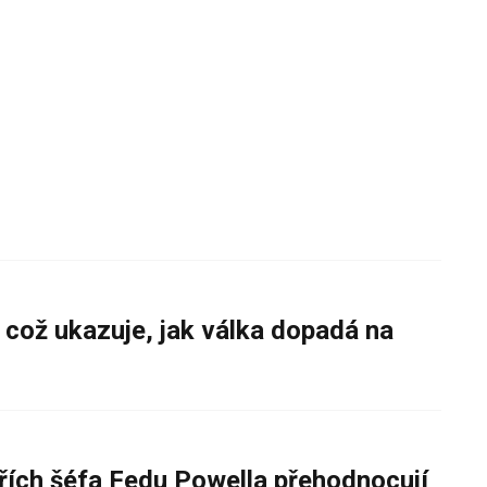
 což ukazuje, jak válka dopadá na
řích šéfa Fedu Powella přehodnocují