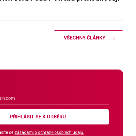
VŠECHNY ČLÁNKY
PŘIHLÁSIT SE K ODBĚRU
síte se
zásadami o ochraně osobních údajů.