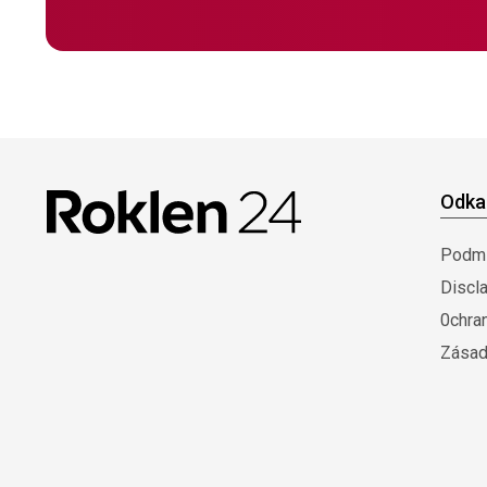
Odka
Podmí
Discl
0chra
Zásad