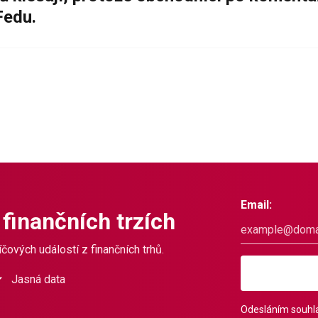
Fedu.
Email:
 finančních trzích
čových událostí z finančních trhů.
Jasná data
Odesláním souhla