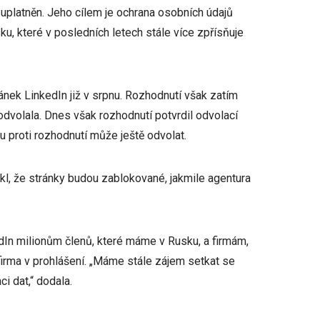
uplatněn. Jeho cílem je ochrana osobních údajů
sku, které v posledních letech stále více zpřísňuje
nek LinkedIn již v srpnu. Rozhodnutí však zatím
odvolala. Dnes však rozhodnutí potvrdil odvolací
proti rozhodnutí může ještě odvolat.
, že stránky budou zablokované, jakmile agentura
In milionům členů, které máme v Rusku, a firmám,
 firma v prohlášení. „Máme stále zájem setkat se
i dat,“ dodala.