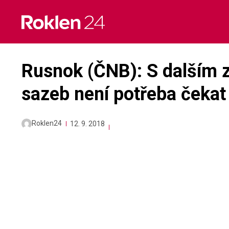
Skip
to
content
Rusnok (ČNB): S dalším 
sazeb není potřeba čekat
Roklen24
12. 9. 2018