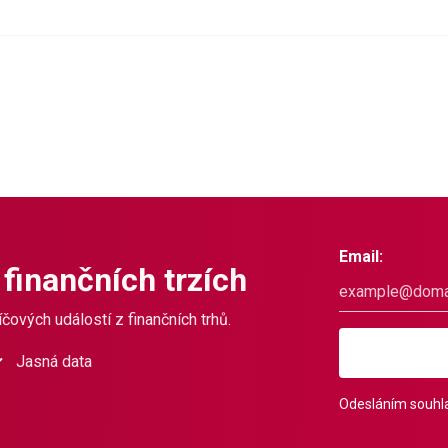
Email:
 finančních trzích
čových událostí z finančních trhů.
Jasná data
Odesláním souhla