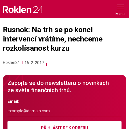
Skip
to
content
Rusnok: Na trh se po konci
intervencí vrátíme, nechceme
rozkolísanost kurzu
Roklen24
16. 2. 2017
Zapojte se do newsletteru o novinkách
ze světa finančních trhů.
Email:
PŘIHLÁSIT SE K ODBĚRU