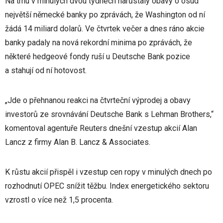
Na trhu v minulých dvou týdnech narůstaly obavy o osud
největší německé banky po zprávách, že Washington od ní
žádá 14 miliard dolarů. Ve čtvrtek večer a dnes ráno akcie
banky padaly na nová rekordní minima po zprávách, že
některé hedgeové fondy ruší u Deutsche Bank pozice
a stahují od ní hotovost.
„Jde o přehnanou reakci na čtvrteční výprodej a obavy
investorů ze srovnávání Deutsche Bank s Lehman Brothers,“
komentoval agentuře Reuters dnešní vzestup akcií Alan
Lancz z firmy Alan B. Lancz & Associates.
K růstu akcií přispěl i vzestup cen ropy v minulých dnech po
rozhodnutí OPEC snížit těžbu. Index energetického sektoru
vzrostl o více než 1,5 procenta.