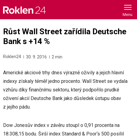
Skip
to
content
Růst Wall Street zařídila Deutsche
Bank s +14 %
Roklen24
30. 9. 2016
2 min
Americké akciové trhy dnes výrazně oživily a jejich hlavní
indexy získaly téměř jedno procento. Wall Street se vydala
vzhůru díky finančnímu sektoru, který podpořilo prudké
oživení akcií Deutsche Bank jako důsledek ústupu obav
z jejího pádu.
Dow Jonesův index v závěru stoupl o 0,91 procenta na
18.308,15 bodu. Širší index Standard & Poor‘s 500 posílil