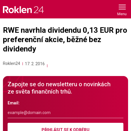
Skip
to
content
RWE navrhla dividendu 0,13 EUR pro
preferenční akcie, běžné bez
dividendy
Roklen24
17. 2. 2016
Zapojte se do newsletteru o novinkách
ze světa finančních trhů.
Email:
PŘIHLÁSIT SE K ODBĚRU