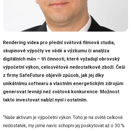
Rendering videa pro přední světová filmová studia,
skupinové výpočty ve vědě a výzkumu či analýza
digitálních měn – tři činnosti, které vyžadují obrovský
výpočetní výkon, celosvětově nedostatkové zboží. Češi
z firmy SafeFuture objevili způsob, jak jej díky
unikátnímu softwaru a vlastním energetickým zdrojům
generovat levněji než světová konkurence. Možnost
takto investovat nabízí nyní i ostatním.
“Naše aktivum je výpočetní výkon. Toho je na světě celkově
nedostatek, my jsme navíc schopni jej poskytovat až o 30 %