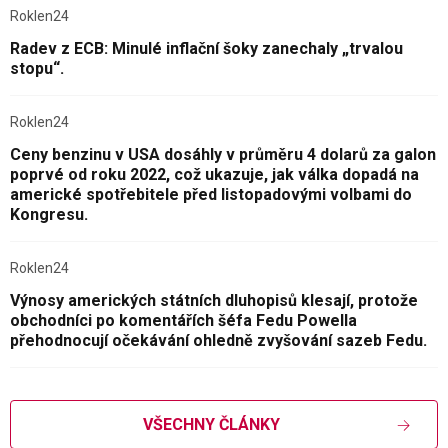
Roklen24
Radev z ECB: Minulé inflační šoky zanechaly „trvalou
stopu“.
Roklen24
Ceny benzinu v USA dosáhly v průměru 4 dolarů za galon
poprvé od roku 2022, což ukazuje, jak válka dopadá na
americké spotřebitele před listopadovými volbami do
Kongresu.
Roklen24
Výnosy amerických státních dluhopisů klesají, protože
obchodníci po komentářích šéfa Fedu Powella
přehodnocují očekávání ohledně zvyšování sazeb Fedu.
VŠECHNY ČLÁNKY