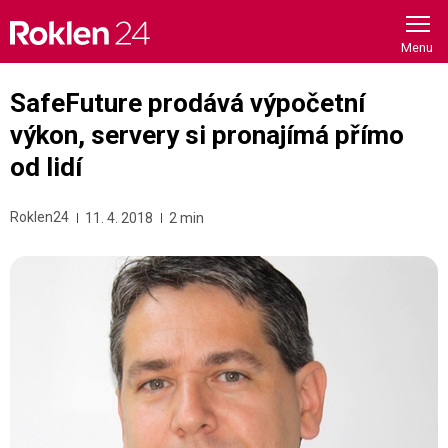
Skip
to
content
SafeFuture prodává výpočetní
výkon, servery si pronajímá přímo
od lidí
Roklen24
11. 4. 2018
2 min