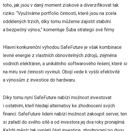
toho, jak jsou v daný moment ziskové a diverzifikovat tak
riziko. “Využíváme portfolio činností, které jsou na zcela
oddělených trzích, díky tomu můžeme zajistit stabilní
a bezpečný výnos,” komentuje Šuba strategii své firmy.
Hlavní konkurenční výhodou SafeFuture je však kombinace
levné energie z vlastních obnovitelných zdrojů, zejména
vodních elektráren, a unikátního softwarového řešení, které si
na míru své činnosti vyvinuli. Obojí vede k vyšší efektivitě
a výnosům z investice do hardwaru.
Díky tomu nyní SafeFuture nabízí možnost investovat
i ostatním, kteří hledají alternativy ke zhodnocení svých
financí. SafeFuture lidem nabízí možnost zakoupit server, ten
si zařadí do svého sítě a od investora jej dva roky pronajímá.
Každý měsíc tak vyplatí část investice, zhodnocení po dvou