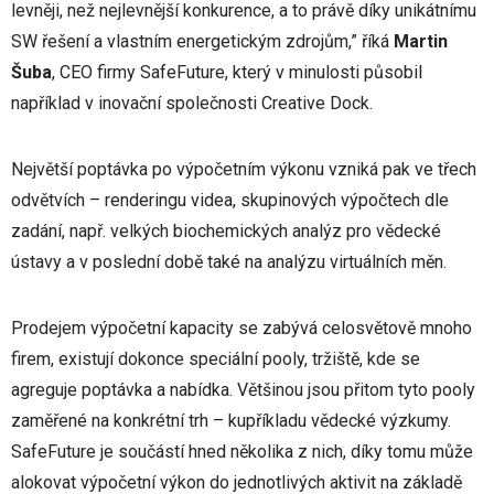
levněji, než nejlevnější konkurence, a to právě díky unikátnímu
SW řešení a vlastním energetickým zdrojům,” říká
Martin
Šuba
, CEO firmy SafeFuture, který v minulosti působil
například v inovační společnosti Creative Dock.
Největší poptávka po výpočetním výkonu vzniká pak ve třech
odvětvích – renderingu videa, skupinových výpočtech dle
zadání, např. velkých biochemických analýz pro vědecké
ústavy a v poslední době také na analýzu virtuálních měn.
Prodejem výpočetní kapacity se zabývá celosvětově mnoho
firem, existují dokonce speciální pooly, tržiště, kde se
agreguje poptávka a nabídka. Většinou jsou přitom tyto pooly
zaměřené na konkrétní trh – kupříkladu vědecké výzkumy.
SafeFuture je součástí hned několika z nich, díky tomu může
alokovat výpočetní výkon do jednotlivých aktivit na základě