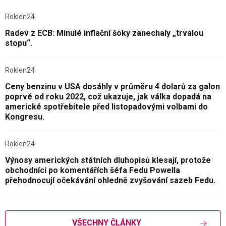
Roklen24
Radev z ECB: Minulé inflační šoky zanechaly „trvalou
stopu“.
Roklen24
Ceny benzinu v USA dosáhly v průměru 4 dolarů za galon
poprvé od roku 2022, což ukazuje, jak válka dopadá na
americké spotřebitele před listopadovými volbami do
Kongresu.
Roklen24
Výnosy amerických státních dluhopisů klesají, protože
obchodníci po komentářích šéfa Fedu Powella
přehodnocují očekávání ohledně zvyšování sazeb Fedu.
VŠECHNY ČLÁNKY