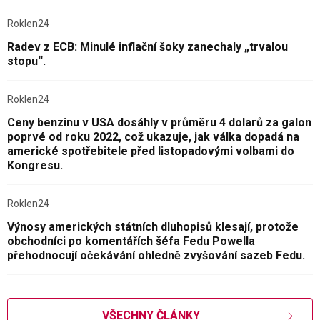
Roklen24
Radev z ECB: Minulé inflační šoky zanechaly „trvalou
stopu“.
Roklen24
Ceny benzinu v USA dosáhly v průměru 4 dolarů za galon
poprvé od roku 2022, což ukazuje, jak válka dopadá na
americké spotřebitele před listopadovými volbami do
Kongresu.
Roklen24
Výnosy amerických státních dluhopisů klesají, protože
obchodníci po komentářích šéfa Fedu Powella
přehodnocují očekávání ohledně zvyšování sazeb Fedu.
VŠECHNY ČLÁNKY