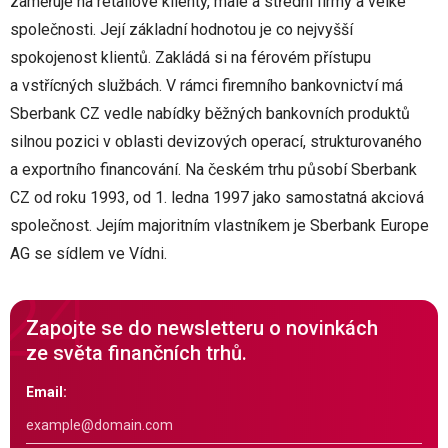
zaměřuje na retailové klienty, malé a střední firmy a velké
společnosti. Její základní hodnotou je co nejvyšší
spokojenost klientů. Zakládá si na férovém přístupu
a vstřícných službách. V rámci firemního bankovnictví má
Sberbank CZ vedle nabídky běžných bankovních produktů
silnou pozici v oblasti devizových operací, strukturovaného
a exportního financování. Na českém trhu působí Sberbank
CZ od roku 1993, od 1. ledna 1997 jako samostatná akciová
společnost. Jejím majoritním vlastníkem je Sberbank Europe
AG se sídlem ve Vídni.
Zapojte se do newsletteru o novinkách
ze světa finančních trhů.
Email: