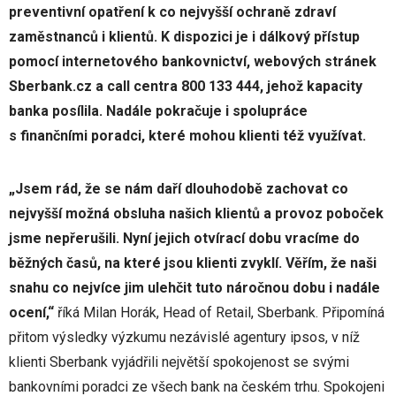
preventivní opatření k co nejvyšší ochraně zdraví
zaměstnanců i klientů. K dispozici je i dálkový přístup
pomocí internetového bankovnictví, webových stránek
Sberbank.cz a call centra 800 133 444, jehož kapacity
banka posílila. Nadále pokračuje i spolupráce
s finančními poradci, které mohou klienti též využívat.
„Jsem rád, že se nám daří dlouhodobě zachovat co
nejvyšší možná obsluha našich klientů a provoz poboček
jsme nepřerušili. Nyní jejich otvírací dobu vracíme do
běžných časů, na které jsou klienti zvyklí. Věřím, že naši
snahu co nejvíce jim ulehčit tuto náročnou dobu i nadále
ocení,“
říká Milan Horák, Head of Retail, Sberbank. Připomíná
přitom výsledky výzkumu nezávislé agentury ipsos, v níž
klienti Sberbank vyjádřili největší spokojenost se svými
bankovními poradci ze všech bank na českém trhu. Spokojeni