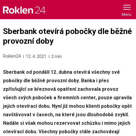
Skip
to
content
Sberbank otevírá pobočky dle běžné
provozní doby
Roklen24
12. 4. 2021
2 min
Sberbank od pondělí 12. dubna otevírá všechny své
pobočky dle běžné provozní doby. Banka i přes
zpřísňující se březnová opatření zachovala provoz
všech svých poboček a firemních center, pouze upravila
jejich otevírací dobu. Nyní již mohou klienti pobočky opět
navštěvovat v časech, na které jsou dlouhodobě zvyklí.
Nadále si však mohou rezervovat schůzku i mimo jejich
otevírací dobu. Všechny pobočky stále zachovávají