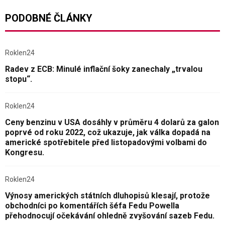
PODOBNÉ ČLÁNKY
Roklen24
Radev z ECB: Minulé inflační šoky zanechaly „trvalou
stopu“.
Roklen24
Ceny benzinu v USA dosáhly v průměru 4 dolarů za galon
poprvé od roku 2022, což ukazuje, jak válka dopadá na
americké spotřebitele před listopadovými volbami do
Kongresu.
Roklen24
Výnosy amerických státních dluhopisů klesají, protože
obchodníci po komentářích šéfa Fedu Powella
přehodnocují očekávání ohledně zvyšování sazeb Fedu.