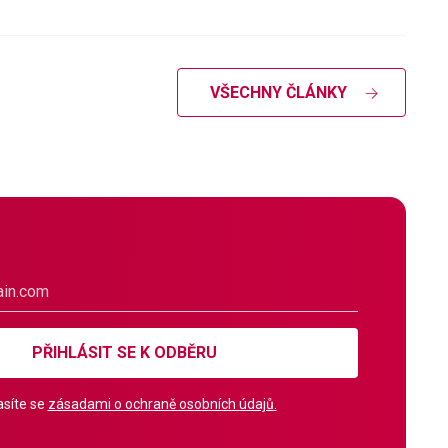
VŠECHNY ČLÁNKY
PŘIHLÁSIT SE K ODBĚRU
síte se
zásadami o ochraně osobních údajů.