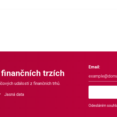
Email:
 finančních trzích
čových událostí z finančních trhů.
Jasná data
Odesláním souhla