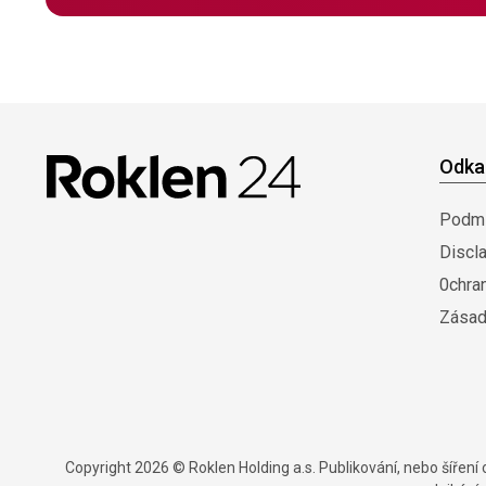
Odka
Podmí
Discl
0chra
Zásad
Copyright 2026 © Roklen Holding a.s. Publikování, nebo šířen