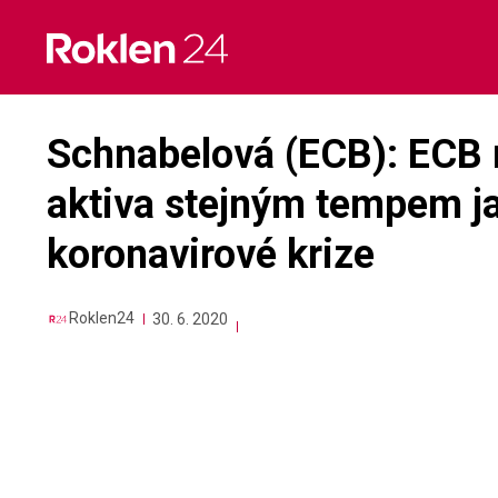
Skip
to
content
Schnabelová (ECB): ECB
aktiva stejným tempem 
koronavirové krize
Roklen24
30. 6. 2020