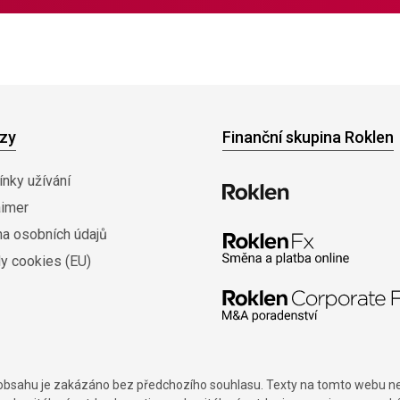
zy
Finanční skupina Roklen
nky užívání
aimer
na osobních údajů
y cookies (EU)
í obsahu je zakázáno bez předchozího souhlasu. Texty na tomto webu nes