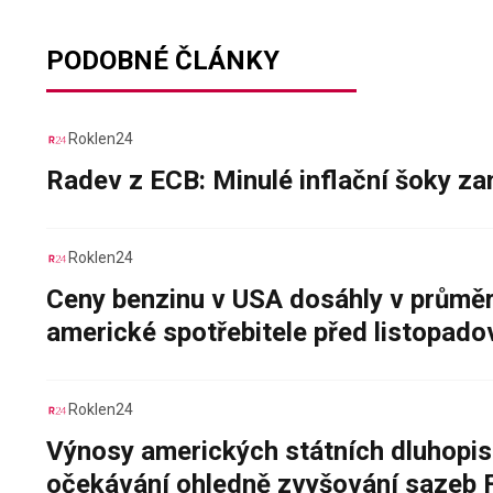
PODOBNÉ ČLÁNKY
Roklen24
Radev z ECB: Minulé inflační šoky za
Roklen24
Ceny benzinu v USA dosáhly v průměru
americké spotřebitele před listopad
Roklen24
Výnosy amerických státních dluhopis
očekávání ohledně zvyšování sazeb 