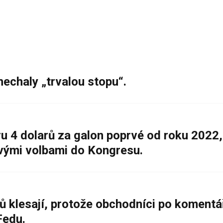
nechaly „trvalou stopu“.
 4 dolarů za galon poprvé od roku 2022,
ovými volbami do Kongresu.
ů klesají, protože obchodníci po komentá
Fedu.