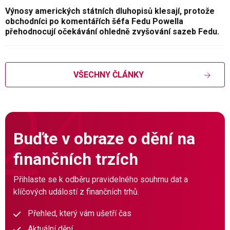
Výnosy amerických státních dluhopisů klesají, protože
obchodníci po komentářích šéfa Fedu Powella
přehodnocují očekávání ohledně zvyšování sazeb Fedu.
VŠECHNY ČLÁNKY
Buďte v obraze o dění na
finančních trzích
Přihlaste se k odběru pravidelného souhrnu dat a
klíčových událostí z finančních trhů.
Přehled, který vám ušetří čas
Aktuální dění