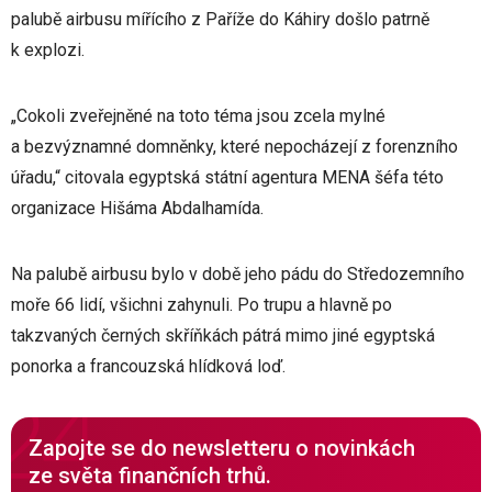
palubě airbusu mířícího z Paříže do Káhiry došlo patrně
k explozi.
„Cokoli zveřejněné na toto téma jsou zcela mylné
a bezvýznamné domněnky, které nepocházejí z forenzního
úřadu,“ citovala egyptská státní agentura MENA šéfa této
organizace Hišáma Abdalhamída.
Na palubě airbusu bylo v době jeho pádu do Středozemního
moře 66 lidí, všichni zahynuli. Po trupu a hlavně po
takzvaných černých skříňkách pátrá mimo jiné egyptská
ponorka a francouzská hlídková loď.
Zapojte se do newsletteru o novinkách
ze světa finančních trhů.