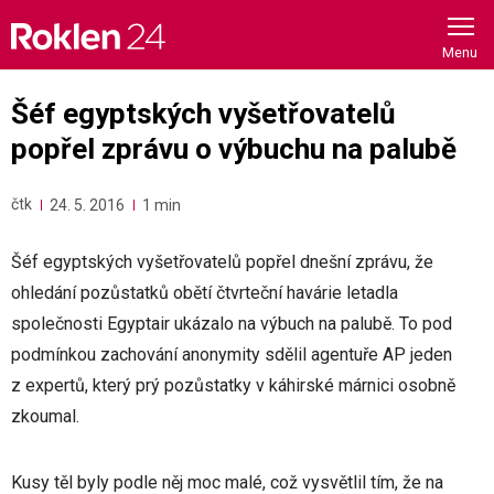
Skip
to
content
Šéf egyptských vyšetřovatelů
popřel zprávu o výbuchu na palubě
čtk
24. 5. 2016
1 min
Šéf egyptských vyšetřovatelů popřel dnešní zprávu, že
ohledání pozůstatků obětí čtvrteční havárie letadla
společnosti Egyptair ukázalo na výbuch na palubě. To pod
podmínkou zachování anonymity sdělil agentuře AP jeden
z expertů, který prý pozůstatky v káhirské márnici osobně
zkoumal.
Kusy těl byly podle něj moc malé, což vysvětlil tím, že na