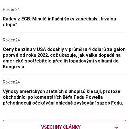
Roklen24
Radev z ECB: Minulé inflační šoky zanechaly „trvalou
stopu“.
Roklen24
Ceny benzinu v USA dosáhly v průměru 4 dolarů za galon
poprvé od roku 2022, což ukazuje, jak válka dopadá na
americké spotřebitele před listopadovými volbami do
Kongresu.
Roklen24
Výnosy amerických státních dluhopisů klesají, protože
obchodníci po komentářích šéfa Fedu Powella
přehodnocují očekávání ohledně zvyšování sazeb Fedu.
VŠECHNY ČLÁNKY