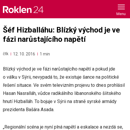
Skip
to
content
Šéf Hizballáhu: Blízký východ je ve
fázi narůstajícího napětí
čtk
12. 10. 2016
1 min
Blízký východ je ve fázi narůstajícího napětí a pokud jde
o válku v Sýrii, nevypadá to, že existuje šance na politické
řešení situace. Ve svém televizním projevu to dnes prohlásil
Hasan Nasralláh, vůdce radikálního libanonského šíitského
hnutí Hizballáh. To bojuje v Sýrii na straně syrské armády
prezidenta Bašára Asada.
„Regionální scéna je nyní plná napětí a eskalace a nezdá se,