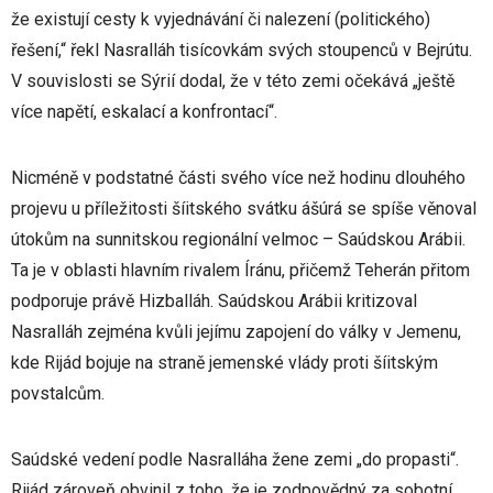
že existují cesty k vyjednávání či nalezení (politického)
řešení,“ řekl Nasralláh tisícovkám svých stoupenců v Bejrútu.
V souvislosti se Sýrií dodal, že v této zemi očekává „ještě
více napětí, eskalací a konfrontací“.
Nicméně v podstatné části svého více než hodinu dlouhého
projevu u příležitosti šíitského svátku ášúrá se spíše věnoval
útokům na sunnitskou regionální velmoc – Saúdskou Arábii.
Ta je v oblasti hlavním rivalem Íránu, přičemž Teherán přitom
podporuje právě Hizballáh. Saúdskou Arábii kritizoval
Nasralláh zejména kvůli jejímu zapojení do války v Jemenu,
kde Rijád bojuje na straně jemenské vlády proti šíitským
povstalcům.
Saúdské vedení podle Nasralláha žene zemi „do propasti“.
Rijád zároveň obvinil z toho, že je zodpovědný za sobotní