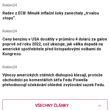
Roklen24
Radev z ECB: Minulé inflační šoky zanechaly „trvalou
stopu“.
Roklen24
Ceny benzinu v USA dosáhly v průměru 4 dolarů za galon
poprvé od roku 2022, což ukazuje, jak válka dopadá na
americké spotřebitele před listopadovými volbami do
Kongresu.
Roklen24
Výnosy amerických státních dluhopisů klesají, protože
obchodníci po komentářích šéfa Fedu Powella
přehodnocují očekávání ohledně zvyšování sazeb Fedu.
VŠECHNY ČLÁNKY