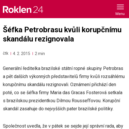
Skip
to
content
Šéfka Petrobrasu kvůli korupčnímu
skandálu rezignovala
čtk
4. 2. 2015
2 min
Generální ředitelka brazilské státní ropné skupiny Petrobras
a pět dalších výkonných představitelů firmy kvůli rozsáhlému
korupčnímu skandálu rezignovali. Oznámení přichází den
poté, co se šéfka firmy Maria das Gracas Fosterová setkala
s brazilskou prezidentkou Dilmou Rousseffovou. Korupční
skandál zasahuje do nejvyšších pater brazilské politiky.
Společnost uvedla, že v pátek se sejde její správní rada, aby