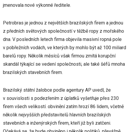
jmenovala nové výkonné ředitele.
Petrobras je jednou z největších brazilských firem a jednou
z předních světových společností v těžbě ropy z mořského
dna. V posledních letech firma objevila masivní ropná pole
v pobřežních vodách, ve kterých by mohlo být až 100 miliard
barelů ropy. Několik měsíců však firmou zmítá korupční
skandál týkající se vedení společnosti, ale také šéfů mnoha
brazilských stavebních firem.
Brazilský státní žalobce podle agentury AP uvedl, že
v souvislosti s podezřením z úplatků vyšetřuje přes 230
firem všech velikostí. obvinění zatím hrozí 86 lidem, včetně
několik nejvyšších představitelů hlavních brazilských
stavebních a inženýrských firem, kteří již byli zatčeni.
Očekává se, že bude obviněno i několik politiků, převážně