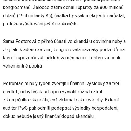
kongresmanů. Žalobce zatím odhalil úplatky za 800 milionů
dolarů (19,4 miliardy Kč), částka by však měla ještě narůstat,
protože vyšetřování ještě neskončilo.
Sama Fosterová z přímé účasti ve skandálu obviněna nebyla.
Je jí ale kladeno za vinu, že ignorovala náznaky podvodů, na
které ji upozorňovali někteří zaměstnanci. Fosterová to ale
vehementně popírá.
Petrobras minulý týden zveřejnil finanční výsledky za třetí
čtvrtletí, nebyl však schopen vyčíslit rozsah ztrát
z korupčního skandálu, což zklamalo akciové trhy. Externí
auditor PwC pak odmítl podepsat výsledky hospodaření,
dokud nebude jasný finanční dopad skandálu.