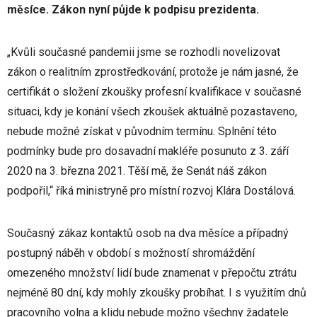
měsíce. Zákon nyní půjde k podpisu prezidenta.
„Kvůli současné pandemii jsme se rozhodli novelizovat
zákon o realitním zprostředkování, protože je nám jasné, že
certifikát o složení zkoušky profesní kvalifikace v současné
situaci, kdy je konání všech zkoušek aktuálně pozastaveno,
nebude možné získat v původním termínu. Splnění této
podmínky bude pro dosavadní makléře posunuto z 3. září
2020 na 3. března 2021. Těší mě, že Senát náš zákon
podpořil,“ říká ministryně pro místní rozvoj Klára Dostálová.
Současný zákaz kontaktů osob na dva měsíce a případný
postupný náběh v období s možností shromáždění
omezeného množství lidí bude znamenat v přepočtu ztrátu
nejméně 80 dní, kdy mohly zkoušky probíhat. I s využitím dnů
pracovního volna a klidu nebude možno všechny žadatele