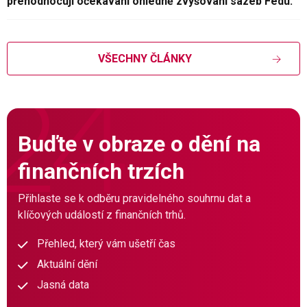
přehodnocují očekávání ohledně zvyšování sazeb Fedu.
VŠECHNY ČLÁNKY
Buďte v obraze o dění na
finančních trzích
Přihlaste se k odběru pravidelného souhrnu dat a
klíčových událostí z finančních trhů.
Přehled, který vám ušetří čas
Aktuální dění
Jasná data