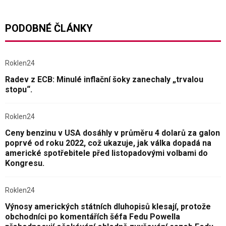
PODOBNÉ ČLÁNKY
Roklen24
Radev z ECB: Minulé inflační šoky zanechaly „trvalou
stopu“.
Roklen24
Ceny benzinu v USA dosáhly v průměru 4 dolarů za galon
poprvé od roku 2022, což ukazuje, jak válka dopadá na
americké spotřebitele před listopadovými volbami do
Kongresu.
Roklen24
Výnosy amerických státních dluhopisů klesají, protože
obchodníci po komentářích šéfa Fedu Powella