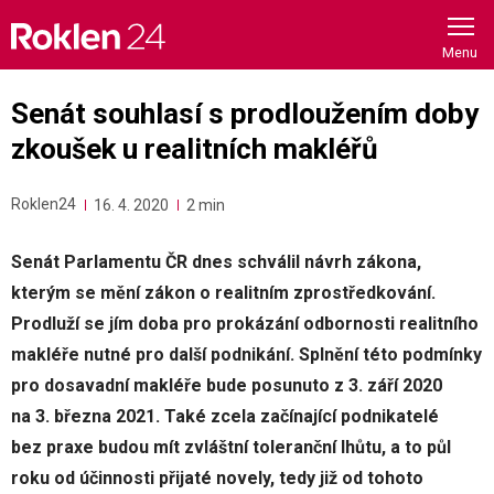
Skip
to
content
Senát souhlasí s prodloužením doby
zkoušek u realitních makléřů
Roklen24
16. 4. 2020
2 min
Senát Parlamentu ČR dnes schválil návrh zákona,
kterým se mění zákon o realitním zprostředkování.
Prodluží se jím doba pro prokázání odbornosti realitního
makléře nutné pro další podnikání. Splnění této podmínky
pro dosavadní makléře bude posunuto z 3. září 2020
na 3. března 2021. Také zcela začínající podnikatelé
bez praxe budou mít zvláštní toleranční lhůtu, a to půl
roku od účinnosti přijaté novely, tedy již od tohoto