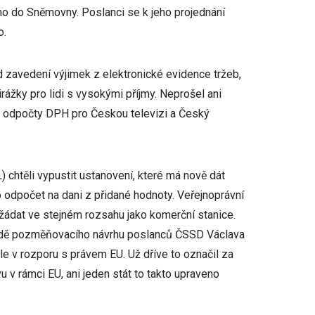
l ho do Sněmovny. Poslanci se k jeho projednání
o.
d zavedení výjimek z elektronické evidence tržeb,
ážky pro lidi s vysokými příjmy. Neprošel ani
a odpočty DPH pro Českou televizi a Český
chtěli vypustit ustanovení, které má nově dát
 odpočet na dani z přidané hodnoty. Veřejnoprávní
 žádat ve stejném rozsahu jako komerční stanice.
adě pozměňovacího návrhu poslanců ČSSD Václava
le v rozporu s právem EU. Už dříve to označil za
 v rámci EU, ani jeden stát to takto upraveno