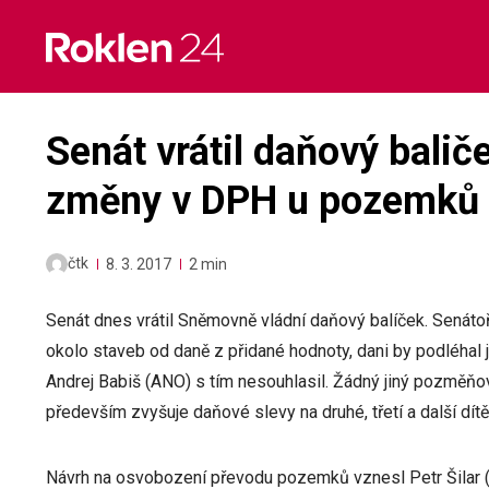
Skip
to
content
Senát vrátil daňový bali
změny v DPH u pozemků
čtk
8. 3. 2017
2 min
Senát dnes vrátil Sněmovně vládní daňový balíček. Senáto
okolo staveb od daně z přidané hodnoty, dani by podléhal
Andrej Babiš (ANO) s tím nesouhlasil. Žádný jiný pozměňova
především zvyšuje daňové slevy na druhé, třetí a další dítě
Návrh na osvobození převodu pozemků vznesl Petr Šilar 