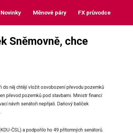
Novinky
Měnové páry
FX průvodce
ček Sněmovně, chce
ři do něj chtějí vložit osvobození převodu pozemků
 jen převod pozemků pod stavbami. Ministr financí
cí návrh senátoři nepřijali. Daňový balíček
.
(KDU-ČSL) a podpořilo ho 49 přítomných senátorů.