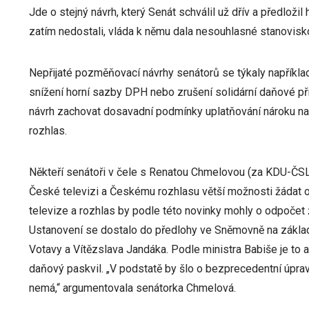
Jde o stejný návrh, který Senát schválil už dřív a předloži
zatím nedostali, vláda k němu dala nesouhlasné stanovisk
Nepřijaté pozměňovací návrhy senátorů se týkaly napříkla
snížení horní sazby DPH nebo zrušení solidární daňové přir
návrh zachovat dosavadní podmínky uplatňování nároku n
rozhlas.
Někteří senátoři v čele s Renatou Chmelovou (za KDU-ČSL) 
České televizi a Českému rozhlasu větší možnosti žádat o
televize a rozhlas by podle této novinky mohly o odpočet
Ustanovení se dostalo do předlohy ve Sněmovně na zákl
Votavy a Vítězslava Jandáka. Podle ministra Babiše je to a
daňový paskvil. „V podstatě by šlo o bezprecedentní úpravu
nemá,“ argumentovala senátorka Chmelová.