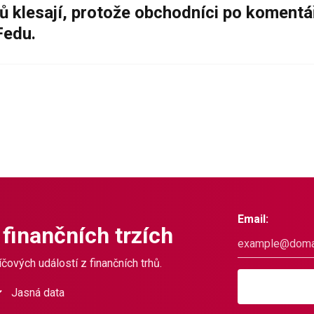
ů klesají, protože obchodníci po komentá
Fedu.
Email:
 finančních trzích
čových událostí z finančních trhů.
Jasná data