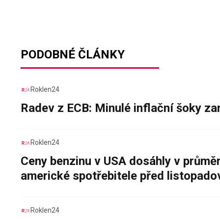
PODOBNÉ ČLÁNKY
Roklen24
Radev z ECB: Minulé inflační šoky za
Roklen24
Ceny benzinu v USA dosáhly v průměru
americké spotřebitele před listopad
Roklen24