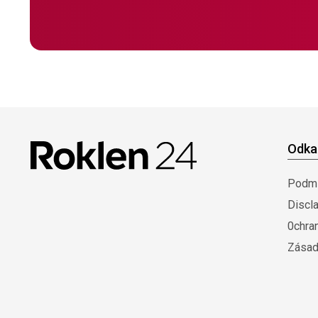
Odka
Podmí
Discl
0chra
Zásad