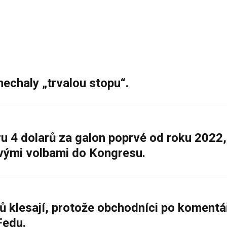
nechaly „trvalou stopu“.
 4 dolarů za galon poprvé od roku 2022,
ovými volbami do Kongresu.
ů klesají, protože obchodníci po komentá
Fedu.