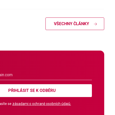
VŠECHNY ČLÁNKY
PŘIHLÁSIT SE K ODBĚRU
síte se
zásadami o ochraně osobních údajů.