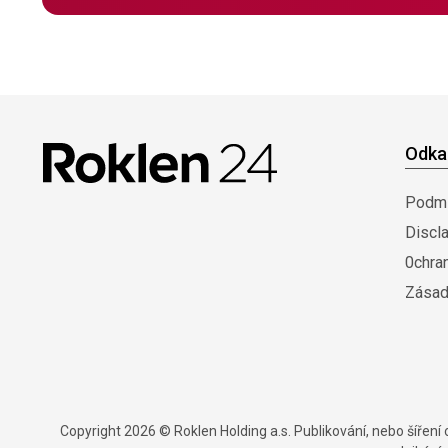
Odka
Podmí
Discl
0chra
Zásad
Copyright 2026 © Roklen Holding a.s. Publikování, nebo šířen