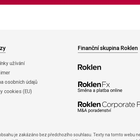
zy
Finanční skupina Roklen
nky užívání
aimer
na osobních údajů
y cookies (EU)
í obsahu je zakázáno bez předchozího souhlasu. Texty na tomto webu nes