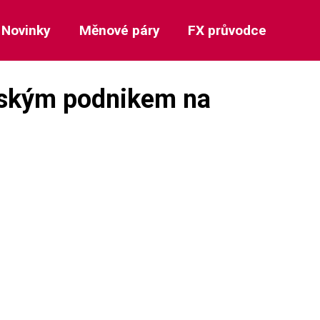
Novinky
Měnové páry
FX průvodce
nským podnikem na