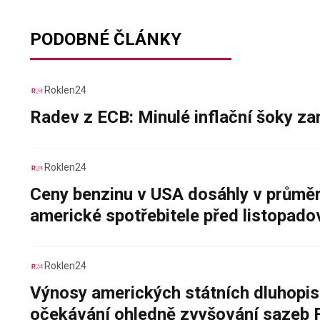
PODOBNÉ ČLÁNKY
Roklen24
Radev z ECB: Minulé inflační šoky za
Roklen24
Ceny benzinu v USA dosáhly v průměru
americké spotřebitele před listopad
Roklen24
Výnosy amerických státních dluhopis
očekávání ohledně zvyšování sazeb 