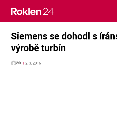
Skip
to
content
Siemens se dohodl s írá
výrobě turbín
čtk
2. 3. 2016