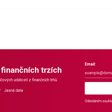
Email:
 finančních trzích
čových událostí z finančních trhů.
Jasná data
Odesláním souhla