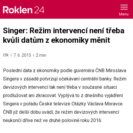
Skip
to
content
Singer: Režim intervencí není třeba
kvůli datům z ekonomiky měnit
čtk
7. 6. 2015
2 min
Poslední data z ekonomiky podle guvernéra ČNB Miroslava
Singera v zásadě potvrzují očekávaní centrální banky. Režim
devizových intervencí tak není třeba v současné situaci
prodlužovat ani zkracovat. Vyplývá to z dnešního vyjádření
Singera v pořadu České televize Otázky Václava Moravce.
ČNB již delší dobu uvádí, že režim devizových intervencí
neukončí dříve než ve druhé polovině roku 2016.