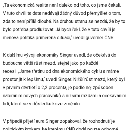
„Ta ekonomická realita není daleko od toho, co jsme čekali.
V tuto chvíli ta data nedávají žádný důvod přemýšlet o tom,
zda to není příliš dlouhé. Na druhou stranu se nezdá, že by to
bylo potřeba prodlužovat. Já bych řekl, že v tuto chvíli je
měnová politika přiměřená situaci,“ uvedl guvernér ČNB.
K dalšímu vývoji ekonomiky Singer uvedl, že očekává do
budoucna větší růst mezd, stejně jako po každé
recesi. „Jsme třetinu od dna ekonomického cyklu a máme
prostor jít k lepšímu,“ uvedl Singer. Nižší růst mezd, který byl
v prvním čtvrtletí o 2,2 procenta, je podle něj způsoben
nabíráním nových pracovníků s nižšími mzdami a očekáváním
lidí, které se v důsledku krize změnilo.
V případě přijetí eura Singer zopakoval, že rozhodnutí je
politickým krokem, ke kterému ČNB dodá pouze odborné