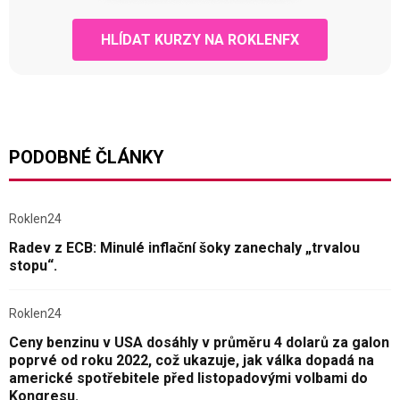
HLÍDAT KURZY NA ROKLENFX
PODOBNÉ ČLÁNKY
Roklen24
Radev z ECB: Minulé inflační šoky zanechaly „trvalou
stopu“.
Roklen24
Ceny benzinu v USA dosáhly v průměru 4 dolarů za galon
poprvé od roku 2022, což ukazuje, jak válka dopadá na
americké spotřebitele před listopadovými volbami do
Kongresu.