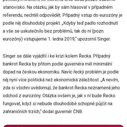
stanovisko. Na otázku, jak by sám hlasoval v případném
referendu, nechtěl odpovědět. Případný vstup do eurozóny je
podle něj dlouhodobý projekt. „Kdyby teď padlo rozhodnutí
a vše se uskutečnilo bez problémů, tak do ní (pozn.
eurozóny) vstupujeme 1. ledna 2019,“ upozornil Singer.
Singer se dále vyjádřil i ke krizi kolem Řecka. Případný
bankrot Řecka by přitom podle guvernéra měl minimální
dopad na českou ekonomiku. Navíc řecký problém je podle
něj nyní více politická než ekonomická záležitost. „A nevím,
zda si všichni uvědomují, že bankrot Řecka neznamená jeho
odchod z eurozóny. Otázka ovšem je, jak v ní bude Řecko
fungovat, když si nebude dlouhodobě schopné půjčit na
zahraničních trzích,“ dodal guvernér ČNB.